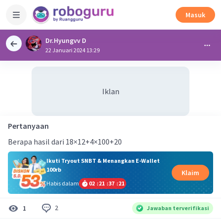
Masuk
Dr.Hyungvv D
22 Januari 2024 13:29
Iklan
Pertanyaan
Berapa hasil dari 18×12+4×100+20
Ikuti Tryout SNBT & Menangkan E-Wallet
100rb
Klaim
Habis dalam
02
:
21
:
37
:
20
2
1
Jawaban terverifikasi