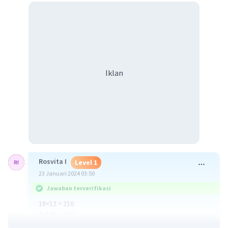
Iklan
Rosvita I
Level 1
23 Januari 2024 03:50
Jawaban terverifikasi
18×12 = 216
4×100 = 400
216+400+20=636