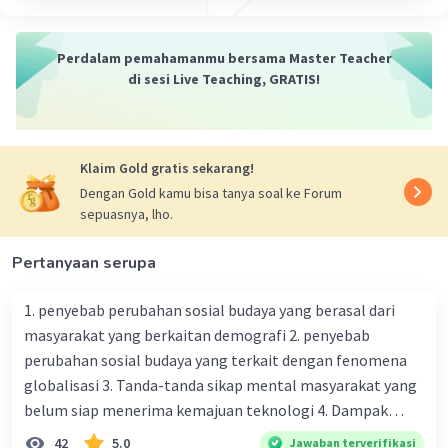
Aulya F
Level 16
26 Januari 2024 11:58
Perdalam pemahamanmu bersama Master Teacher
di sesi Live Teaching, GRATIS!
446
Klaim Gold gratis sekarang!
Dengan Gold kamu bisa tanya soal ke Forum
sepuasnya, lho.
Pertanyaan serupa
1. penyebab perubahan sosial budaya yang berasal dari
masyarakat yang berkaitan demografi 2. penyebab
perubahan sosial budaya yang terkait dengan fenomena
globalisasi 3. Tanda-tanda sikap mental masyarakat yang
belum siap menerima kemajuan teknologi 4. Dampak
modernisasi dalam kehidupan sosial masyarakat 5.
42
5.0
Jawaban terverifikasi