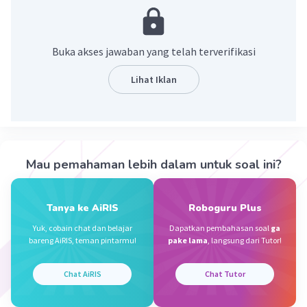
·
0.0
(
0
)
Balas
Beri Rating
Buka akses jawaban yang telah terverifikasi
Lihat Iklan
Lovea M
Level 19
23 Januari 2024 04:30
Jawaban terverifikasi
ini jawabannya yaa
Iklan
Mau pemahaman lebih dalam untuk soal ini?
Tanya ke AiRIS
Roboguru Plus
Yuk, cobain chat dan belajar
Dapatkan pembahasan soal
ga
bareng AiRIS, teman pintarmu!
pake lama
, langsung dari Tutor!
Chat AiRIS
Chat Tutor
·
0.0
(
0
)
Balas
Beri Rating