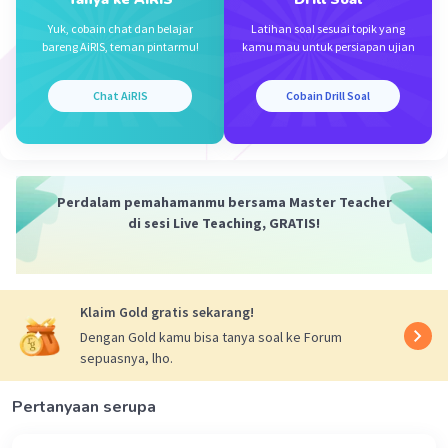
·
3.2
(
6
)
Balas
Beri Rating
Yuk, cobain chat dan belajar
Latihan soal sesuai topik yang
bareng AiRIS, teman pintarmu!
kamu mau untuk persiapan ujian
Neyshags N
Level 1
07 Oktober 2024 11:59
Chat AiRIS
Cobain Drill Soal
Kak mau nanya itu -2 sin x.cos x dapat darimana?
— Tampilkan 1 balasan lainnya
Perdalam pemahamanmu bersama Master Teacher
di sesi Live Teaching, GRATIS!
Klaim Gold gratis sekarang!
Iklan
Dengan Gold kamu bisa tanya soal ke Forum
sepuasnya, lho.
Pertanyaan serupa