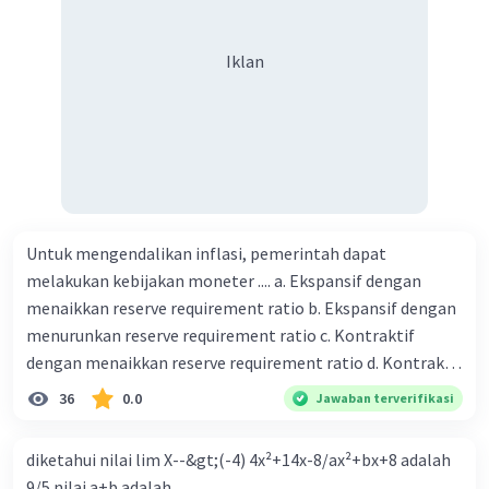
besar Rp14.000, berapakah biaya angkut semua beras yang
harus dibayar oleh Bu Vina? A. Rp2.540.000 C. Rp2.312.000 B.
Iklan
Rp2.475.000 D. Rp2.280.000
Untuk mengendalikan inflasi, pemerintah dapat
melakukan kebijakan moneter .... a. Ekspansif dengan
menaikkan reserve requirement ratio b. Ekspansif dengan
menurunkan reserve requirement ratio c. Kontraktif
dengan menaikkan reserve requirement ratio d. Kontraktif
dengan menurunkan reserve requirement ratio e.
36
0.0
Jawaban terverifikasi
Ekspansif dengan menaikkan tingkat diskonto Bila Bank
Indonesia melakukan kebijakan moneter ekspansif,
diketahui nilai lim X--&gt;(-4) 4x²+14x-8/ax²+bx+8 adalah
ceteris paribus maka .... a. Menimbulkan inflasi di mana
9/5 nilai a+b adalah