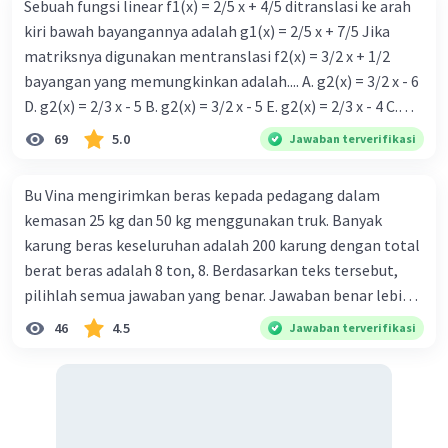
Sebuah fungsi linear f1(x) = 2/5 x + 4/5 ditranslasi ke arah
kiri bawah bayangannya adalah g1(x) = 2/5 x + 7/5 Jika
matriksnya digunakan mentranslasi f2(x) = 3/2 x + 1/2
bayangan yang memungkinkan adalah.... A. g2(x) = 3/2 x - 6
D. g2(x) = 2/3 x - 5 B. g2(x) = 3/2 x - 5 E. g2(x) = 2/3 x - 4 C.
g{2}(x) = 3/2 x + 5
69
5.0
Jawaban terverifikasi
Bu Vina mengirimkan beras kepada pedagang dalam
kemasan 25 kg dan 50 kg menggunakan truk. Banyak
karung beras keseluruhan adalah 200 karung dengan total
berat beras adalah 8 ton, 8. Berdasarkan teks tersebut,
pilihlah semua jawaban yang benar. Jawaban benar lebih
dari satu. Banyak karung beras kemasan 25 kg adalah 50
46
4.5
Jawaban terverifikasi
buah. Banyak karung beras kemasan 50 kg adalah 150
buah. Total berat beras dalam kemasan 25 kg adalah 2
ton. Perbandingan berat beras kemasan 25 kg dan 50 kg
dalam truk adalah 1: 3. 9. Berdasarkan teks tersebut, jika
biaya setiap beras karung kecil adalah Rp7.500 dan karung