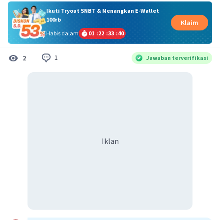
Ikuti Tryout SNBT & Menangkan E-Wallet
100rb
Klaim
Habis dalam
01
:
22
:
33
:
40
1
2
Jawaban terverifikasi
Iklan