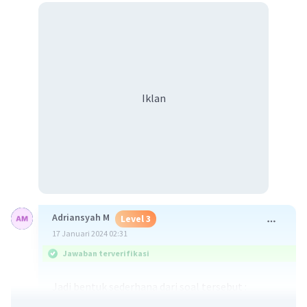
Iklan
Adriansyah M
Level 3
17 Januari 2024 02:31
Jawaban terverifikasi
Jadi bentuk sederhana dari soal tersebut :
= √80 − √5 + √125