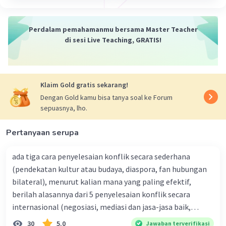
Perdalam pemahamanmu bersama Master Teacher
·
0.0
(
0
)
Balas
Beri Rating
di sesi Live Teaching, GRATIS!
Klaim Gold gratis sekarang!
Dengan Gold kamu bisa tanya soal ke Forum
sepuasnya, lho.
Pertanyaan serupa
ada tiga cara penyelesaian konflik secara sederhana
(pendekatan kultur atau budaya, diaspora, fan hubungan
bilateral), menurut kalian mana yang paling efektif,
berilah alasannya dari 5 penyelesaian konflik secara
internasional (negosiasi, mediasi dan jasa-jasa baik,
konsiliasi, penyelidikan, dan penyelesaian di bawah
30
5.0
Jawaban terverifikasi