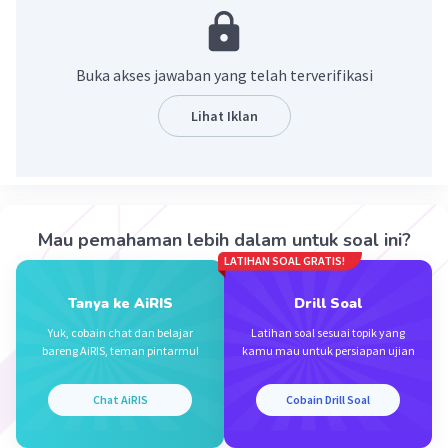
=√16×√5 – √5 + √25×√5
=4√5 – 1√5 + 5√5
=8√5
Buka akses jawaban yang telah terverifikasi
Jadi bentuk sederhananya adalah 8√5
Lihat Iklan
·
5.0
(
2
)
Balas
Beri Rating
Nanda R
Community
Level 89
17 Januari 2024 04:11
Mau pemahaman lebih dalam untuk soal ini?
Jawaban terverifikasi
LATIHAN SOAL GRATIS!
jawabannya adalah 8√5.
Tanya ke AiRIS
Drill Soal
Iklan
Yuk, cobain chat dan belajar
Latihan soal sesuai topik yang
bareng AiRIS, teman pintarmu!
kamu mau untuk persiapan ujian
Chat AiRIS
Cobain Drill Soal