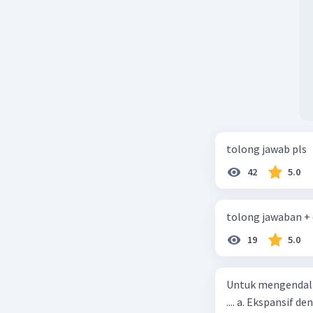
tolong jawab pls
42
5.0
tolong jawaban +
19
5.0
Untuk mengendali
.... a. Ekspansif 