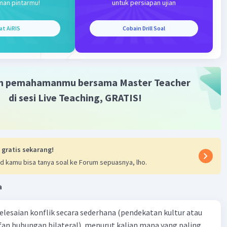
man pintarmu!
untuk persiapan ujian
 × 3√4√3
 × 6√3
at AiRIS
Cobain Drill Soal
90
n :
m pemahamanmu bersama Master Teacher
 = a
√b = a x c x b
di sesi Live Teaching, GRATIS!
·
0.0
(
0
)
Balas
ating
 gratis sekarang!
d kamu bisa tanya soal ke Forum sepuasnya, lho.
a
yelesaian konflik secara sederhana (pendekatan kultur atau
 fan hubungan bilateral), menurut kalian mana yang paling