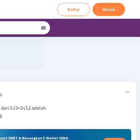
Daftar
Masuk
18
 dari 5√3×3√12 adalah
g
ryout SNBT & Menangkan E-Wallet 100rb