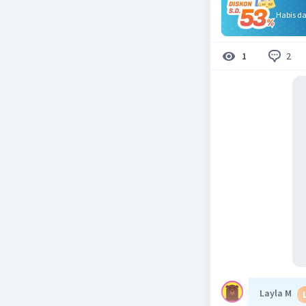
Habis d
2
1
Layla M