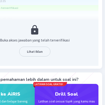
13:35
terverifikasi
= 15√36
6×6
×6
0
Buka akses jawaban yang telah terverifikasi
·
0.0
(
0
)
Balas
ating
Lihat Iklan
Community
Level 72
00:57
terverifikasi
pemahaman lebih dalam untuk soal ini?
LATIHAN SOAL GRATIS!
ang tepat adalah 90
Iklan
 ke AiRIS
Drill Soal
an :
t dan belajar bareng
Latihan soal sesuai topik yang kamu mau
 = 5√3 × 3√(4 x 3)