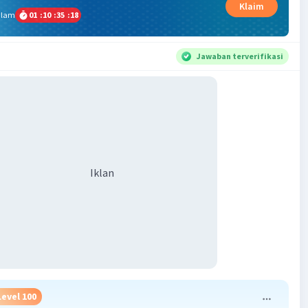
Klaim
alam
01
:
10
:
35
:
18
Jawaban terverifikasi
Iklan
Level 100