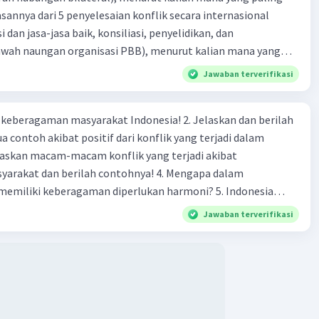
ik secara internasional
i dan jasa-jasa baik, konsiliasi, penyelidikan, dan
bawah naungan organisasi PBB), menurut kalian mana yang
rilah alasannya
Jawaban terverifikasi
agaman masyarakat Indonesia! 2. Jelaskan dan berilah
 contoh akibat positif dari konflik yang terjadi dalam
 dan berilah contohnya! 4. Mengapa dalam
liki keberagaman diperlukan harmoni? 5. Indonesia
yang kaya akan keberagaman baik dilihat dari agama, suku,
Jawaban terverifikasi
budaya. Berdasarkan pernyataan tersebut, apa yang dapat
tuk menjaga keberagaman supaya terhindar dari konflik?