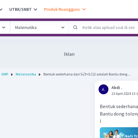
UTBK/SNBT
Produk Ruangguru
Iklan
SMP
Matematika
Bentuk sederhana dari 5√3×3√12 adalah Bantu dong ...
Abdi .
A.
23 April 2024 13:
Bentuk sederhana
Bantu dong tolon
I
Ikuti T