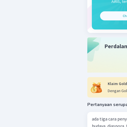
AiRIS, te
= 5√3
= 5√3
Ch
= 
Keteranga
Perdala
√a x √a
a√b x c
Beri R
Klaim Gold
Dengan Gol
Pertanyaan serup
ada tiga cara pen
budaya, diaspora,