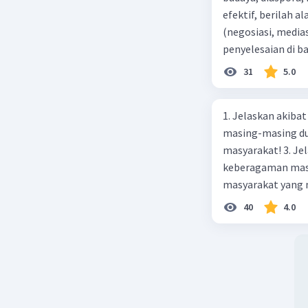
efektif, berilah alasannya dari 5 penyelesaian konfl
(negosiasi, medias
penyelesaian di 
paling efektif, be
31
5.0
1. Jelaskan akibat keber
masing-masing dua
masyarakat! 3. Jelaskan macam-macam konflik yang terjadi akibat
keberagaman masyarakat
masyarakat yang memi
merupakan negara 
40
4.0
ras, bahasa, dan 
kalian lakukan un