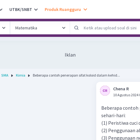
UTBK/SNBT
Produk Ruangguru
Iklan
SMA
Kimia
Beberapa contoh penerapan sifat koloid dalam kehid...
Chena R
10 Agustus 2024 
Beberapa contoh 
sehari-hari:
(1) Peristiwa cuci 
(2) Penggunaan al
(3) Penggunaan no