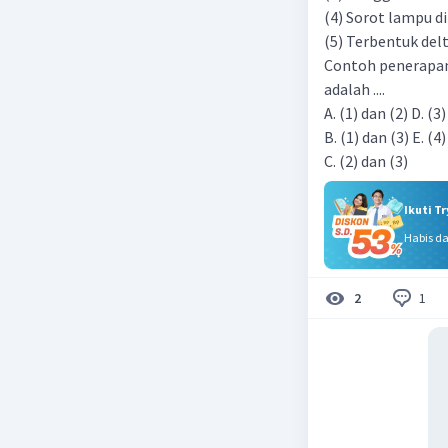
(4) Sorot lampu d
(5) Terbentuk delt
Contoh penerapan s
adalah ....
A. (1) dan (2) D. (3
B. (1) dan (3) E. (4
C. (2) dan (3)
Ikuti T
Habis d
1
2