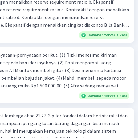
dengan menaikkan reserve requirement ratio b. Ekspansif
n reserve requirement ratio c. Kontraktif dengan menaikkan
nt ratio d. Kontraktif dengan menurunkan reserve
. Ekspansif dengan menaikkan tingkat diskonto Bila Bank
n kebijakan moneter ekspansif, ceteris paribus maka .... a.
Jawaban terverifikasi
asi di mana bentuk kurva jumlah uang beredar (penawaran
iri bawah ke kanan atas b. Menimbulkan deflasi di mana bentuk
nyataan-pernyataan berikut. (1) Rizki menerima kiriman
 beredar (penawaran uang) naik dari kiri bawah ke kanan atas
n sepeda baru dari ayahnya. (2) Popi mengambil uang
meningkat di mana bentuk kurva jumlah uang beredar
sin ATM untuk membeli gitar. (3) Desi menerima kuitansi
aik dari kiri bawah ke kanan atas d. Tingkat bunga turun di
as pembelian baju dan jaket. (4) Mahdi membeli sepeda motor
 jumlah uang beredar (penawaran uang) naik dari kiri bawah
gan uang muka Rp1.500.000,00. (5) Afra sedang menyurvei
Tingkat bunga turun di mana bentuk kurva jumlah uang
k dibeli dengan gaji bulan depan. Berdasarkan pernyataan-
bijakan fiskal kontraktif dilakukan
Jawaban terverifikasi
ut, contoh perilaku yang tergolong permintaan efektif
a. Menurunkan pengeluaran pemerintah (G), menambah
or A. (1), (2), dan (3) B. (1), (3), dan (5) C. (2), (3), dan (4) D.
fer (Tr) dan meningkatkan pemungutan pajak (Tx) b.
at lembaga abad 21 27. 3 pilar fondasi dalam berinteraksi dan
(3), (4), dan (5)
ngurangi Tr, dan meningkatkan Tx c. Menurunkan G,
 Kemampuan pengangkutan barang dagangan bisa menjadi
 menurunkan Tx d. Meningkatkan G, mengurangi Tr, dan
en, hal ini merupakan kemajuan teknologi dalam sistem
Meningkatkan G, menambah Tr, dan menurunkan Tx Cara