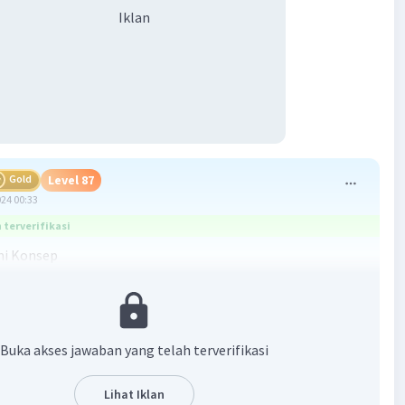
Iklan
Gold
Level 87
024 00:33
terverifikasi
i Konsep
kita menjawab soal, penting untuk memahami beberapa
sar:
: Proses pemisahan partikel koloid dari partikel yang lebih
sal, protein) dengan cara melewatkan koloid melalui
Buka akses jawaban yang telah terverifikasi
semipermeabel.
foresis: Proses pemisahan partikel koloid berdasarkan
Lihat Iklan