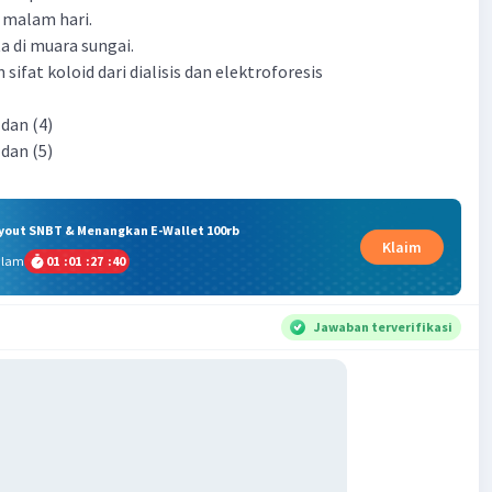
i malam hari.
a di muara sungai.
ifat koloid dari dialisis dan elektroforesis
) dan (4)
) dan (5)
ryout SNBT & Menangkan E-Wallet 100rb
Klaim
alam
01
:
01
:
27
:
39
Jawaban terverifikasi