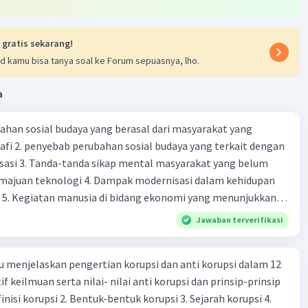
3) dan (4):
ada Diare: Sudah dijelaskan sebelumnya.
ampu: Fenomena Tyndall pada sorot lampu bukan contoh
 gratis sekarang!
tau elektroforesis.
d kamu bisa tanya soal ke Forum sepuasnya, lho.
4) dan (5):
ampu: Sudah dijelaskan sebelumnya.
a
uk Delta: Proses pembentukan delta melibatkan
an partikel tanah yang dibawa oleh aliran sungai. Ini
ahan sosial budaya yang berasal dari masyarakat yang
oh dialisis atau elektroforesis.
fi 2. penyebab perubahan sosial budaya yang terkait dengan
an
sasi 3. Tanda-tanda sikap mental masyarakat yang belum
sis di atas, hanya opsi (1) dan (2) yang sesuai dengan konsep
majuan teknologi 4. Dampak modernisasi dalam kehidupan
an elektroforesis.
t 5. Kegiatan manusia di bidang ekonomi yang menunjukkan
rah merupakan contoh langsung dari dialisis.
 modernisasi 6. Contoh pengaruh modernisasi di bidang ilmu
Jawaban terverifikasi
aan alat Cottrel melibatkan prinsip yang mirip dengan
endidikan terhadap pola pikir masyarakat 7. Konsep
resis, meskipun tidak secara langsung disebut sebagai
modernisasi di masyarakat seringkali mengalami kesalahan
esis.
menjelaskan pengertian korupsi dan anti korupsi dalam 12
atunya kesalahan tersebut menganggap jika menjadi modern
ban yang benar adalah A. (1) dan (2).
f keilmuan serta nilai- nilai anti korupsi dan prinsip-prinsip
 8. arti dari globalisasi 9. Bentuk kearifan lokal di wilayah
n Lebih Lanjut:
eran dalam pengelolaan SDA dan dukungan dalam bentuk
 opsi lain salah? Opsi lain melibatkan proses yang