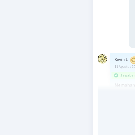
Kevin L
11 Agustus 2
Jawaban 
Memaham
Sebelum 
konsep da
* Dialisis
besar (mi
membran 
* Elektro