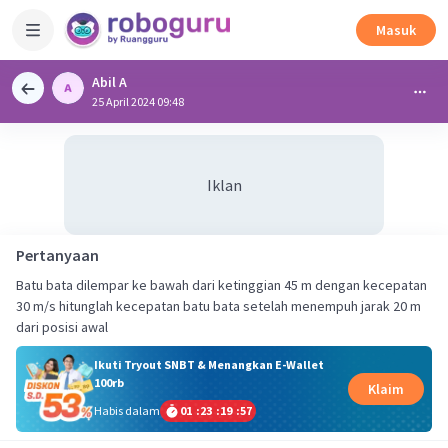
Masuk
Abil A
25 April 2024 09:48
Iklan
Pertanyaan
Batu bata dilempar ke bawah dari ketinggian 45 m dengan kecepatan
30 m/s hitunglah kecepatan batu bata setelah menempuh jarak 20 m
dari posisi awal
Ikuti Tryout SNBT & Menangkan E-Wallet
100rb
Klaim
Habis dalam
01
:
23
:
19
:
57