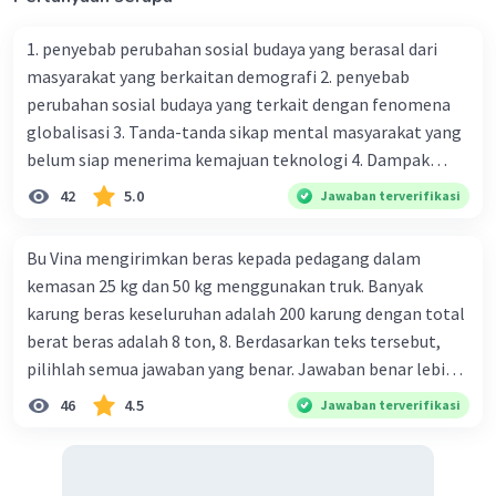
1. penyebab perubahan sosial budaya yang berasal dari
masyarakat yang berkaitan demografi 2. penyebab
perubahan sosial budaya yang terkait dengan fenomena
globalisasi 3. Tanda-tanda sikap mental masyarakat yang
belum siap menerima kemajuan teknologi 4. Dampak
modernisasi dalam kehidupan sosial masyarakat 5.
42
5.0
Jawaban terverifikasi
Kegiatan manusia di bidang ekonomi yang menunjukkan
perubahan ke arah modernisasi 6. Contoh pengaruh
Bu Vina mengirimkan beras kepada pedagang dalam
modernisasi di bidang ilmu pengetahuan dan pendidikan
kemasan 25 kg dan 50 kg menggunakan truk. Banyak
terhadap pola pikir masyarakat 7. Konsep mengenai
karung beras keseluruhan adalah 200 karung dengan total
proses modernisasi di masyarakat seringkali mengalami
berat beras adalah 8 ton, 8. Berdasarkan teks tersebut,
kesalahan pahaman, salah satunya kesalahan tersebut
pilihlah semua jawaban yang benar. Jawaban benar lebih
menganggap jika menjadi modern adalah mengikuti... 8.
dari satu. Banyak karung beras kemasan 25 kg adalah 50
46
4.5
Jawaban terverifikasi
arti dari globalisasi 9. Bentuk kearifan lokal di wilayah
buah. Banyak karung beras kemasan 50 kg adalah 150
Madura yang berperan dalam pengelolaan SDA dan
buah. Total berat beras dalam kemasan 25 kg adalah 2
dukungan dalam bentuk kebudayaan 10. Syarat menjaga
ton. Perbandingan berat beras kemasan 25 kg dan 50 kg
tradisi kearifan lokal di Nusantara 11. Ciri uang kartal,