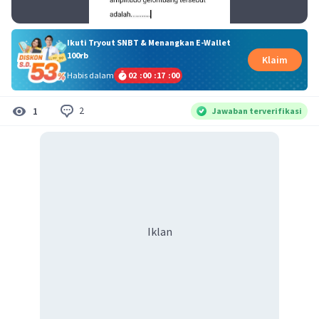
Ikuti Tryout SNBT & Menangkan E-Wallet
100rb
Klaim
Habis dalam
02
:
00
:
17
:
00
2
1
Jawaban terverifikasi
Iklan