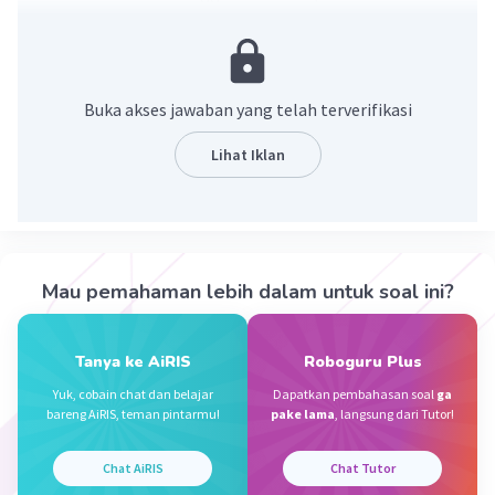
ini memperhatikan urutan
Dengan rumus :
aPx = a! /(a-x)!
8P3 = 8! /(8-3)!
Buka akses jawaban yang telah terverifikasi
8P3 = 8! /5!
8P3 = 8.7.6.5! /5!
Lihat Iklan
8P3 = 336 cara
·
5.0
(
2
)
Balas
Beri Rating
Mau pemahaman lebih dalam untuk soal ini?
Penyihir S
Level 36
05 November 2023 14:42
Tanya ke AiRIS
Roboguru Plus
Yuk, cobain chat dan belajar
Dapatkan pembahasan soal
ga
8C3= 8!/3!×(8-3)!=8!/3!
bareng AiRIS, teman pintarmu!
pake lama
, langsung dari Tutor!
×5!=8×7×6/3×2×1=4×7×2=56 cara
Iklan
Chat AiRIS
Chat Tutor
·
5.0
(
1
)
Balas
Beri Rating