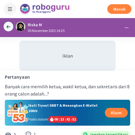
Masuk
Riska M
05 November 2023 14:25
Iklan
Pertanyaan
Banyak cara memilih ketua, wakil ketua, dan sekretaris dari 8
orang calon adalah...?
Ikuti Tryout SNBT & Menangkan E-Wallet
100rb
Klaim
Habis dalam
00
:
13
:
42
:
51
2
1
Jawaban terverifikasi