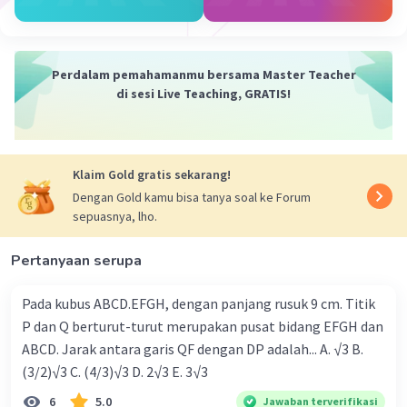
Perdalam pemahamanmu bersama Master Teacher
di sesi Live Teaching, GRATIS!
Klaim Gold gratis sekarang!
Dengan Gold kamu bisa tanya soal ke Forum
sepuasnya, lho.
Pertanyaan serupa
Pada kubus ABCD.EFGH, dengan panjang rusuk 9 cm. Titik
P dan Q berturut-turut merupakan pusat bidang EFGH dan
ABCD. Jarak antara garis QF dengan DP adalah... A. √3 B.
(3/2)√3 C. (4/3)√3 D. 2√3 E. 3√3
6
5.0
Jawaban terverifikasi