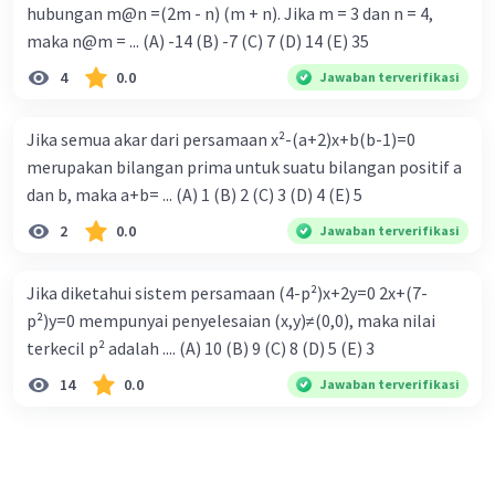
hubungan m@n =(2m - n) (m + n). Jika m = 3 dan n = 4,
maka n@m = ... (A) -14 (B) -7 (C) 7 (D) 14 (E) 35
4
0.0
Jawaban terverifikasi
Jika semua akar dari persamaan x²-(a+2)x+b(b-1)=0
merupakan bilangan prima untuk suatu bilangan positif a
dan b, maka a+b= ... (A) 1 (B) 2 (C) 3 (D) 4 (E) 5
2
0.0
Jawaban terverifikasi
Jika diketahui sistem persamaan (4-p²)x+2y=0 2x+(7-
p²)y=0 mempunyai penyelesaian (x,y)≠(0,0), maka nilai
terkecil p² adalah .... (A) 10 (B) 9 (C) 8 (D) 5 (E) 3
14
0.0
Jawaban terverifikasi