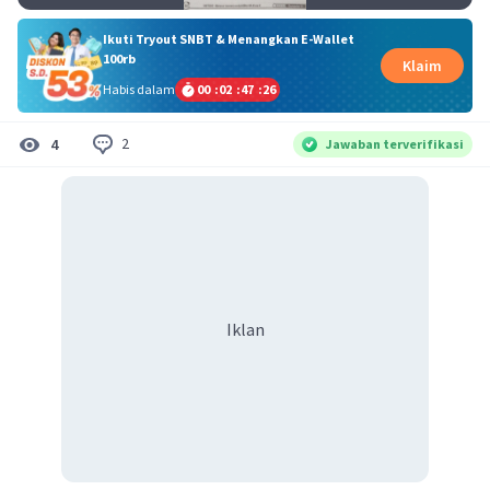
Ikuti Tryout SNBT & Menangkan E-Wallet
100rb
Klaim
Habis dalam
00
:
02
:
47
:
26
2
4
Jawaban terverifikasi
Iklan