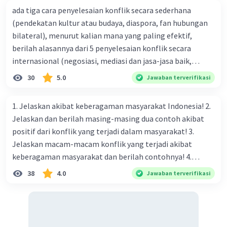
ada tiga cara penyelesaian konflik secara sederhana
Hal ini dapat mengganggu stabilitas sosial dan
(pendekatan kultur atau budaya, diaspora, fan hubungan
politik suatu negara.
bilateral), menurut kalian mana yang paling efektif,
berilah alasannya dari 5 penyelesaian konflik secara
internasional (negosiasi, mediasi dan jasa-jasa baik,
konsiliasi, penyelidikan, dan penyelesaian di bawah
30
5.0
Jawaban terverifikasi
naungan organisasi PBB), menurut kalian mana yang
paling efektif, berilah alasannya
1. Jelaskan akibat keberagaman masyarakat Indonesia! 2.
·
0.0
(
0
)
Balas
Beri Rating
Jelaskan dan berilah masing-masing dua contoh akibat
positif dari konflik yang terjadi dalam masyarakat! 3.
Putu N
Level 100
Jelaskan macam-macam konflik yang terjadi akibat
16 Mei 2024 00:56
keberagaman masyarakat dan berilah contohnya! 4.
Jawaban terverifikasi
Mengapa dalam masyarakat yang memiliki keberagaman
38
4.0
Jawaban terverifikasi
diperlukan harmoni? 5. Indonesia merupakan negara yang
Dampak positif primordialisme mencakup
Iklan
kaya akan keberagaman baik dilihat dari agama, suku, ras,
meneguhkan cinta tanah air, mempertinggi
bahasa, dan budaya. Berdasarkan pernyataan tersebut,
semangat patriotisme, menjaga keutuhan dan
apa yang dapat kalian lakukan untuk menjaga