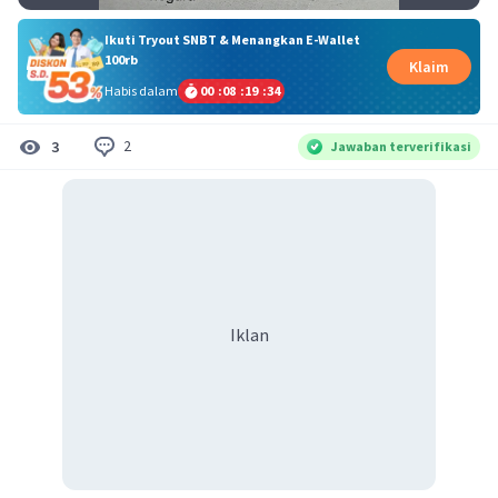
Ikuti Tryout SNBT & Menangkan E-Wallet
100rb
Klaim
Habis dalam
00
:
08
:
19
:
33
2
3
Jawaban terverifikasi
Iklan