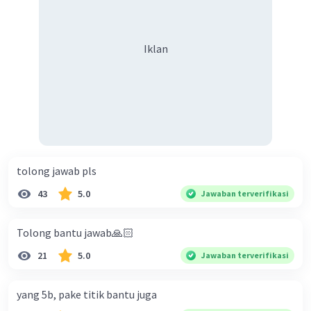
kestabilan budaya, serta menciptakan kesetiaan
keberagaman supaya terhindar dari konflik?
terhadap negara. Oleh karena itu, dampak
positif primordialisme tidak merusak persatuan
Iklan
dan kesatuan; oleh karena itu, jawaban yang
bukan dampak positif primordialisme adalah
b.
Merusak persatuan dan kesatuan
.
·
0.0
(
0
)
Balas
Beri Rating
tolong jawab pls
43
5.0
Jawaban terverifikasi
Tolong bantu jawab🙏🏻
21
5.0
Jawaban terverifikasi
yang 5b, pake titik bantu juga