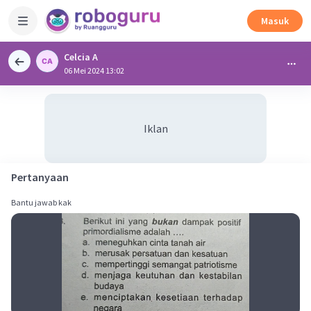
Masuk
Celcia A
06 Mei 2024 13:02
Iklan
Pertanyaan
Bantu jawab kak