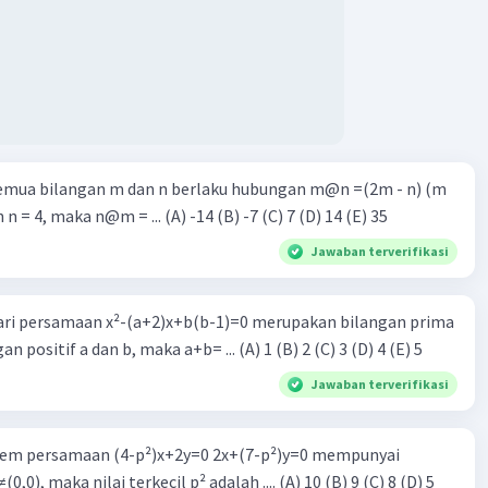
semua bilangan m dan n berlaku hubungan m@n =(2m - n) (m
n n = 4, maka n@m = ... (A) -14 (B) -7 (C) 7 (D) 14 (E) 35
Jawaban terverifikasi
dari persamaan x²-(a+2)x+b(b-1)=0 merupakan bilangan prima
n positif a dan b, maka a+b= ... (A) 1 (B) 2 (C) 3 (D) 4 (E) 5
Jawaban terverifikasi
istem persamaan (4-p²)x+2y=0 2x+(7-p²)y=0 mempunyai
0,0), maka nilai terkecil p² adalah .... (A) 10 (B) 9 (C) 8 (D) 5