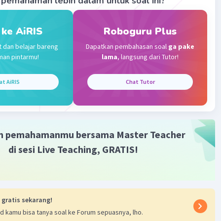
pemahaman lebih dalam untuk soal ini?
 ke AiRIS
Roboguru Plus
Iklan
t dan belajar bareng
Dapatkan pembahasan soal
ga pake
man pintarmu!
lama
, langsung dari Tutor!
at AiRIS
Chat Tutor
m pemahamanmu bersama Master Teacher
di sesi Live Teaching, GRATIS!
 gratis sekarang!
d kamu bisa tanya soal ke Forum sepuasnya, lho.