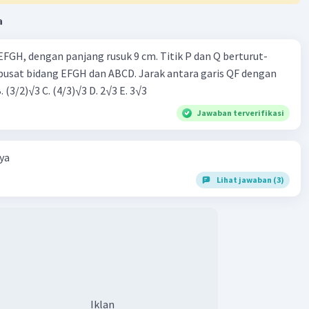
a
FGH, dengan panjang rusuk 9 cm. Titik P dan Q berturut-
usat bidang EFGH dan ABCD. Jarak antara garis QF dengan
B. (3/2)√3 C. (4/3)√3 D. 2√3 E. 3√3
Jawaban terverifikasi
ya
Lihat jawaban (3)
Iklan