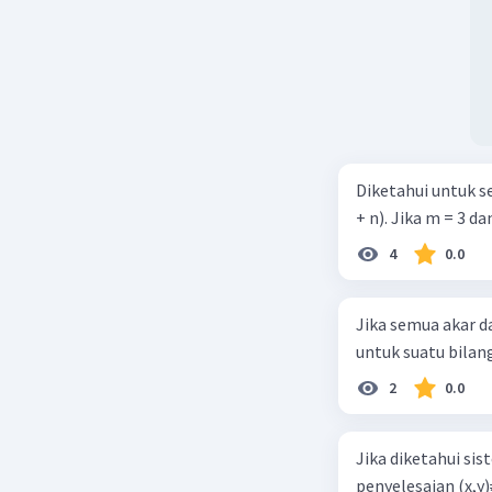
Diketahui untuk 
+ n). Jika m = 3 da
4
0.0
Jika semua akar 
untuk suatu bilanga
2
0.0
Jika diketahui s
penyelesaian (x,y)≠(