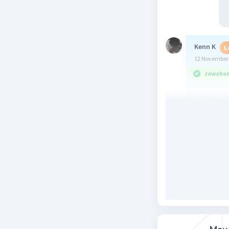
Kenn K
L
12 November 
Jawaban 
3/2 jawa
Beri R
Dewi
26 No
bole