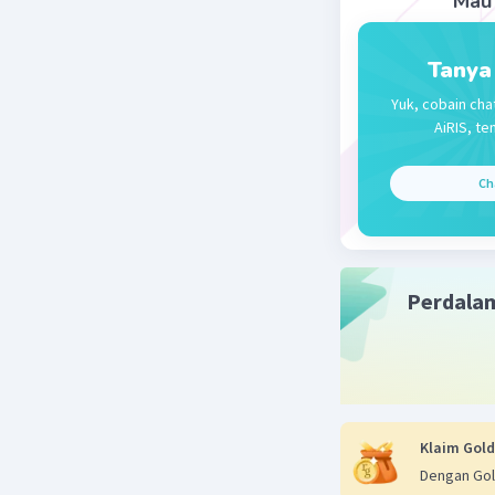
Mau 
Tanya
Yuk, cobain cha
AiRIS, te
Ch
Perdala
Klaim Gold
Dengan Gol