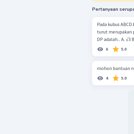
Pertanyaan serup
Pada kubus ABCD.E
turut merupakan p
DP adalah... A. √3 
6
5.0
mohon bantuan n
4
5.0