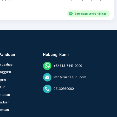
Jawaban terverifikasi
Panduan
Hubungi Kami
erusahaan
+62 815-7441-0000
angguru
info@ruangguru.com
guru
guru
02130930000
ntanan
gaduan
entuan