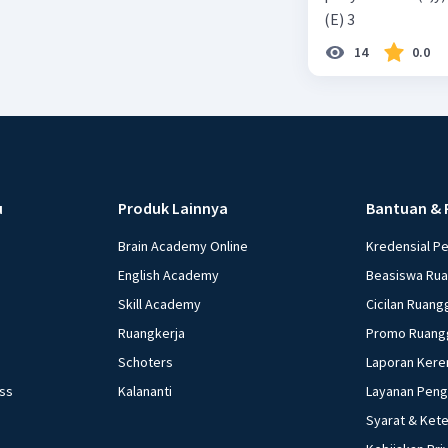
(E) 3
14
0.0
u
Produk Lainnya
Bantuan & 
Brain Academy Online
Kredensial P
English Academy
Beasiswa Ru
Skill Academy
Cicilan Ruang
Ruangkerja
Promo Ruang
Schoters
Laporan Kere
ess
Kalananti
Layanan Pen
Syarat & Ket