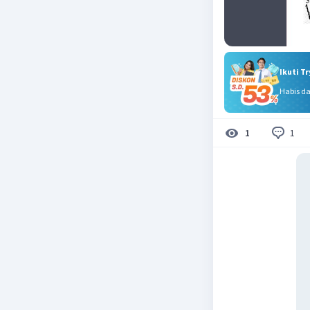
Ikuti T
Habis d
1
1