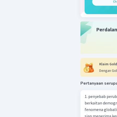
Ch
Beri R
Perdala
Klaim Gold
Dengan Gol
Pertanyaan serup
1. penyebab perub
berkaitan demogra
fenomena globali
siap menerima ke