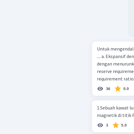
keuangan non bank
masyarakat ekono
Untuk mengendali
.... a. Ekspansif 
dengan menurunka
reserve requireme
requirement ratio e
Indonesia melakuka
36
0.0
Menimbulkan infl
uang) naik dari k
1.Sebuah kawat luru
kurva jumlah uang
magnetik di titik
c. Tingkat bunga 
(penawaran uang) n
3
5.0
mana bentuk kurva