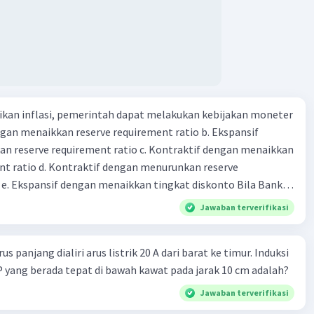
 yang bertugas mengatasi para rensumen 25. Ciri" dari
mi abad ke 21
kan inflasi, pemerintah dapat melakukan kebijakan moneter
dengan menaikkan reserve requirement ratio b. Ekspansif
n reserve requirement ratio c. Kontraktif dengan menaikkan
nt ratio d. Kontraktif dengan menurunkan reserve
. Ekspansif dengan menaikkan tingkat diskonto Bila Bank
n kebijakan moneter ekspansif, ceteris paribus maka .... a.
Jawaban terverifikasi
asi di mana bentuk kurva jumlah uang beredar (penawaran
iri bawah ke kanan atas b. Menimbulkan deflasi di mana bentuk
s panjang dialiri arus listrik 20 A dari barat ke timur. Induksi
 beredar (penawaran uang) naik dari kiri bawah ke kanan atas
 P yang berada tepat di bawah kawat pada jarak 10 cm adalah?
meningkat di mana bentuk kurva jumlah uang beredar
aik dari kiri bawah ke kanan atas d. Tingkat bunga turun di
Jawaban terverifikasi
 jumlah uang beredar (penawaran uang) naik dari kiri bawah