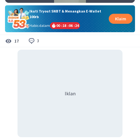
Ikuti Tryout SNBT & Menangkan E-Wallet
100rb
Klaim
Habis dalam
00
:
18
:
06
:
24
3
17
Iklan