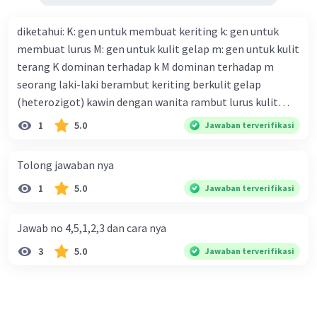
diketahui: K: gen untuk membuat keriting k: gen untuk
membuat lurus M: gen untuk kulit gelap m: gen untuk kulit
terang K dominan terhadap k M dominan terhadap m
seorang laki-laki berambut keriting berkulit gelap
(heterozigot) kawin dengan wanita rambut lurus kulit
terang tentukan : a. bagan perkawinannya b. rasio
1
5.0
Jawaban terverifikasi
genotipe dan rasio fenotipe nya c. jika perkawinan itu
menghasilkan 12 anak. tentukan fenotipe keturunannya
Tolong jawaban nya
dengan prosentase
1
5.0
Jawaban terverifikasi
Jawab no 4,5,1,2,3 dan cara nya
3
5.0
Jawaban terverifikasi