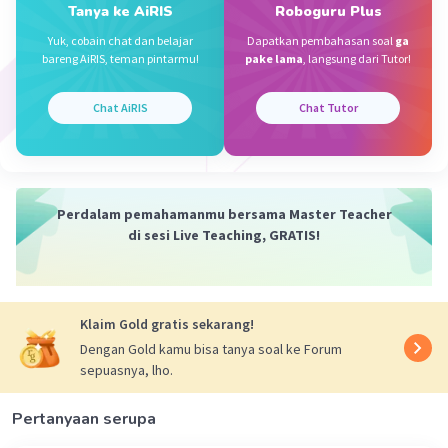
Tanya ke AiRIS
Roboguru Plus
·
0.0
(
0
)
Balas
Beri Rating
Yuk, cobain chat dan belajar
Dapatkan pembahasan soal
ga
bareng AiRIS, teman pintarmu!
pake lama
, langsung dari Tutor!
Chat AiRIS
Chat Tutor
Perdalam pemahamanmu bersama Master Teacher
di sesi Live Teaching, GRATIS!
Klaim Gold gratis sekarang!
Dengan Gold kamu bisa tanya soal ke Forum
sepuasnya, lho.
Pertanyaan serupa