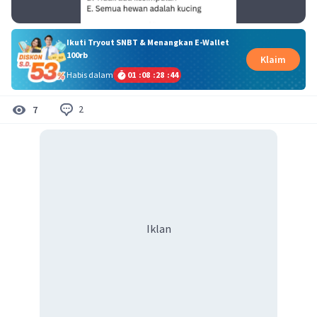
Ikuti Tryout SNBT & Menangkan E-Wallet
100rb
Klaim
Habis dalam
01
:
08
:
28
:
44
2
7
Iklan