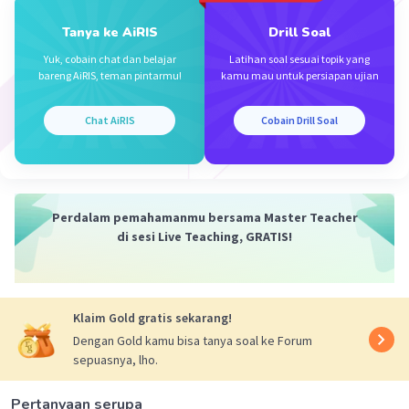
Tanya ke AiRIS
Drill Soal
Yuk, cobain chat dan belajar
Latihan soal sesuai topik yang
bareng AiRIS, teman pintarmu!
kamu mau untuk persiapan ujian
Chat AiRIS
Cobain Drill Soal
Perdalam pemahamanmu bersama Master Teacher
di sesi Live Teaching, GRATIS!
Klaim Gold gratis sekarang!
Dengan Gold kamu bisa tanya soal ke Forum
sepuasnya, lho.
Pertanyaan serupa