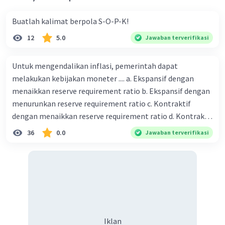
Buatlah kalimat berpola S-O-P-K!
12
5.0
Jawaban terverifikasi
Untuk mengendalikan inflasi, pemerintah dapat
melakukan kebijakan moneter .... a. Ekspansif dengan
menaikkan reserve requirement ratio b. Ekspansif dengan
menurunkan reserve requirement ratio c. Kontraktif
dengan menaikkan reserve requirement ratio d. Kontraktif
dengan menurunkan reserve requirement ratio e.
36
0.0
Jawaban terverifikasi
Ekspansif dengan menaikkan tingkat diskonto Bila Bank
Indonesia melakukan kebijakan moneter ekspansif,
ceteris paribus maka .... a. Menimbulkan inflasi di mana
bentuk kurva jumlah uang beredar (penawaran uang) naik
dari kiri bawah ke kanan atas b. Menimbulkan deflasi di
mana bentuk kurva jumlah uang beredar (penawaran
uang) naik dari kiri bawah ke kanan atas c. Tingkat bunga
Iklan