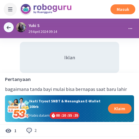
Masuk
Yuki S
29 April 2024 09:14
Iklan
Pertanyaan
bagaimana tanda bayi mulai bisa bernapas saat baru lahir
Ikuti Tryout SNBT & Menangkan E-Wallet
100rb
Klaim
Habis dalam
00
:
10
:
55
:
35
2
1