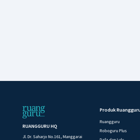
Produk Ruanggur
Ruangguru
RUANGGURU HQ
Roboguru Plus
Jl. Dr. Saharjo No.161, Manggarai
Dafa dan Lulu