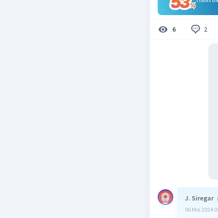
2
6
J. Siregar
06 Mei 2024 0