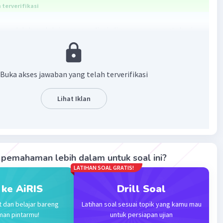
terverifikasi
a adalah melalui proses radiasi, dimana panas matahari
 tanpa ada medium.
ahari dapat sampai ke bumi dikarenakan terjadinya
Buka akses jawaban yang telah terverifikasi
n panas dengan cara radiasi dari matahari menuju bumi.
an panas secara radiasi merupakan metode perpindahan
Lihat Iklan
ng tidak memerlukan medium
·
0.0
(
0
)
Balas
ating
pemahaman lebih dalam untuk soal ini?
M
Community
Level 58
LATIHAN SOAL GRATIS!
3:33
 ke AiRIS
Drill Soal
terverifikasi
t dan belajar bareng
Latihan soal sesuai topik yang kamu mau
rkulasi panas matahari yang sampai ke permukaan bumi
Iklan
man pintarmu!
untuk persiapan ujian
n beberapa mekanisme dan konsep fisika. Berikut adalah