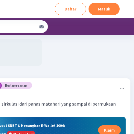
Daftar
Masuk
Berlangganan
7
sirkulasi dari panas matahari yang sampai di permukaan
ryout SNBT & Menangkan E-Wallet 100rb
Klaim
alam
01
:
15
:
24
:
29