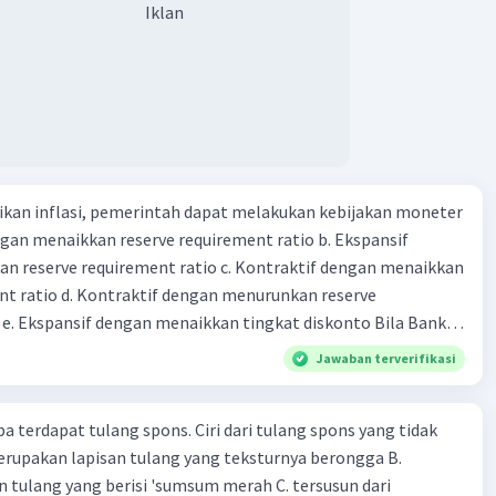
 non bank yang memiliki fungsi sebagai penggerak investasi
Iklan
tikan dan memasukan surat berharga 24. Nama lembaga
 yang bertugas mengatasi para rensumen 25. Ciri" dari
mi abad ke 21
kan inflasi, pemerintah dapat melakukan kebijakan moneter
dengan menaikkan reserve requirement ratio b. Ekspansif
n reserve requirement ratio c. Kontraktif dengan menaikkan
nt ratio d. Kontraktif dengan menurunkan reserve
. Ekspansif dengan menaikkan tingkat diskonto Bila Bank
n kebijakan moneter ekspansif, ceteris paribus maka .... a.
Jawaban terverifikasi
asi di mana bentuk kurva jumlah uang beredar (penawaran
iri bawah ke kanan atas b. Menimbulkan deflasi di mana bentuk
pa terdapat tulang spons. Ciri dari tulang spons yang tidak
 beredar (penawaran uang) naik dari kiri bawah ke kanan atas
erupakan lapisan tulang yang teksturnya berongga B.
meningkat di mana bentuk kurva jumlah uang beredar
 tulang yang berisi 'sumsum merah C. tersusun dari
aik dari kiri bawah ke kanan atas d. Tingkat bunga turun di