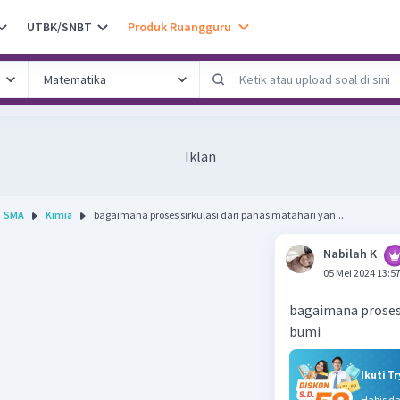
UTBK/SNBT
Produk Ruangguru
Iklan
SMA
Kimia
bagaimana proses sirkulasi dari panas matahari yan...
Nabilah K
05 Mei 2024 13:5
bagaimana proses 
bumi
Ikuti T
Habis d