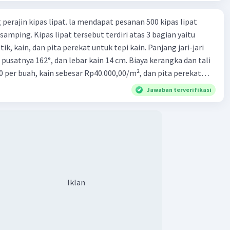
perajin kipas lipat. la mendapat pesanan 500 kipas lipat
samping. Kipas lipat tersebut terdiri atas 3 bagian yaitu
ik, kain, dan pita perekat untuk tepi kain. Panjang jari-jari
 pusatnya 162°, dan lebar kain 14 cm. Biaya kerangka dan tali
0 per buah, kain sebesar Rp40.000,00/m², dan pita perekat
 tersebut dijual dengan harga Rp6.500,00 per buah. Tentukan
Jawaban terverifikasi
yang diperoleh Bu Ambar.
Iklan