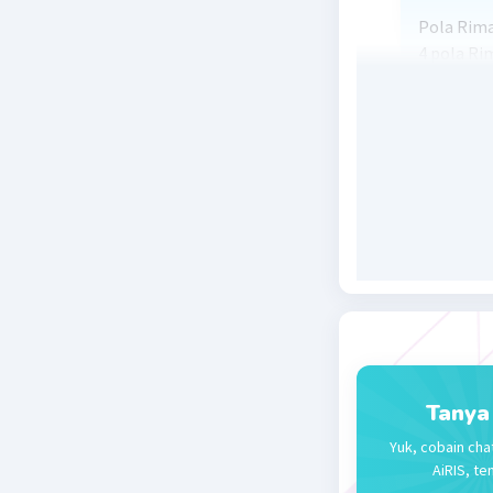
Pola Rim
4 pola R
Maaf kalo
Beri R
Tanya
Yuk, cobain cha
AiRIS, te