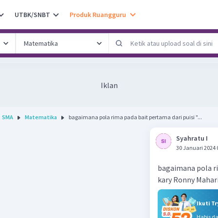
UTBK/SNBT
Produk Ruangguru
Iklan
SMA
Matematika
bagaimana pola rima pada bait pertama dari puisi "...
Syahratu I
30 Januari 2024 
bagaimana pola ri
kary Ronny Mahar
Ikuti T
Habis d