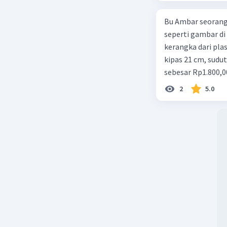
Bu Ambar seorang 
seperti gambar di 
kerangka dari plast
kipas 21 cm, sudut
sebesar Rp1.800,0
Rp350,00/m. Kipas
2
5.0
total keuntungan 