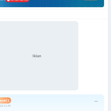
Iklan
evel 1
024 11:49