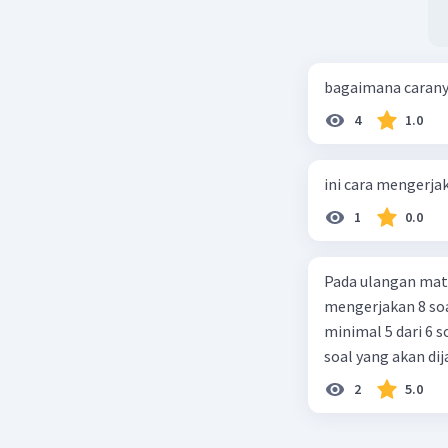
bagaimana caran
4
1.0
ini cara mengerj
1
0.0
Pada ulangan mat
mengerjakan 8 soa
minimal 5 dari 6 
soal yang akan di
2
5.0