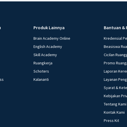
u
Produk Lainnya
Bantuan & 
Brain Academy Online
Kredensial P
English Academy
Beasiswa Ru
Skill Academy
Cicilan Ruang
Ruangkerja
Promo Ruang
Schoters
Laporan Kere
ess
Kalananti
Layanan Pen
Syarat & Ket
Kebijakan Pri
Tentang Kami
Kontak Kami
Press Kit