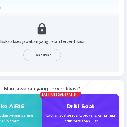
a
ima
 salah yaa
·
0.0
(
0
)
Balas
ating
Buka akses jawaban yang telah terverifikasi
Lihat Iklan
Iklan
Mau jawaban yang terverifikasi?
LATIHAN SOAL GRATIS!
 ke AiRIS
Drill Soal
t dan belajar bareng
Latihan soal sesuai topik yang kamu mau
man pintarmu!
untuk persiapan ujian