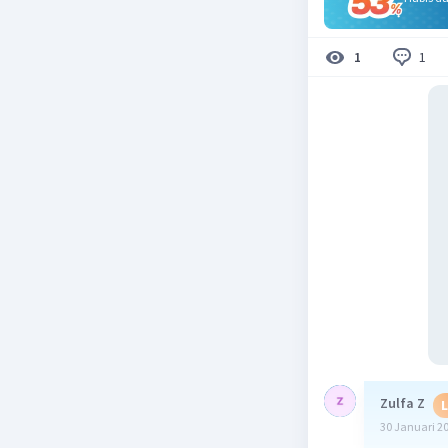
1
1
Zulfa Z
L
30 Januari 2