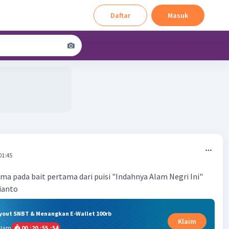
Daftar
Masuk
01:45
ma pada bait pertama dari puisi "Indahnya Alam Negri Ini"
ianto
ryout SNBT & Menangkan E-Wallet 100rb
Klaim
alam
00
:
20
:
55
:
54