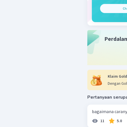
Ch
Perdala
Klaim Gold
Dengan Gol
Pertanyaan serup
bagaimana caran
11
5.0