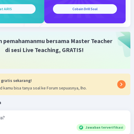
at AiRIS
Cobain Drill Soal
m pemahamanmu bersama Master Teacher
di sesi Live Teaching, GRATIS!
 gratis sekarang!
d kamu bisa tanya soal ke Forum sepuasnya, lho.
a
ya?
Jawaban terverifikasi