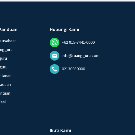
Panduan
Hubungi Kami
erusahaan
+62 815-7441-0000
angguru
info@ruangguru.com
guru
guru
02130930000
ntanan
gaduan
entuan
vasi
Ikuti Kami