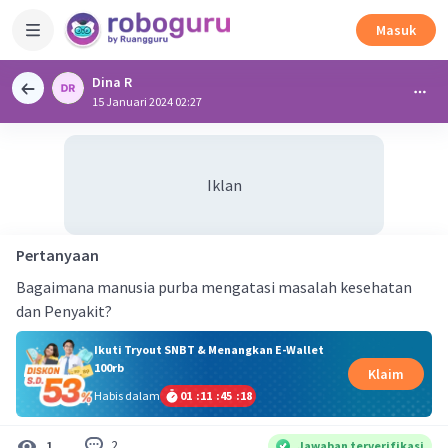
Masuk
Dina R
15 Januari 2024 02:27
Iklan
Pertanyaan
Bagaimana manusia purba mengatasi masalah kesehatan
dan Penyakit?
Ikuti Tryout SNBT & Menangkan E-Wallet
100rb
Klaim
Habis dalam
01
:
11
:
45
:
18
2
1
Jawaban terverifikasi