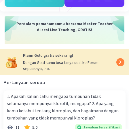
Melakukan olahraga dan berbagai kegiatan
fisik untuk menjaga kesehatan fisik dan
mental.
Perdalam pemahamanmu bersama Master Teacher
di sesi Live Teaching, GRATIS!
·
0.0
(
0
)
Balas
Beri Rating
Klaim Gold gratis sekarang!
Miftah B
Community
Level 59
Dengan Gold kamu bisa tanya soal ke Forum
16 Januari 2024 07:32
sepuasnya, lho.
Jawaban terverifikasi
Halo sobat 👋
Pertanyaan serupa
Jawaban: Manusia purba mengatasi masalah kesehatan
Iklan
dan penyakit dengan cara yang sangat berbeda
1. Apakah kalian tahu mengapa tumbuhan tidak
dibandingkan dengan praktik medis modern saat ini. Di
selamanya mempunyai klorofil, mengapa? 2. Apa yang
zaman prasejarah, pengetahuan tentang kesehatan dan
kamu ketahui tentang kloroplas, dan bagaimana dengan
penyakit masih sangat terbatas, dan cara pengobatan
tumbuhan yang tidak mempunyai kloroplas?
bersifat lebih intuitif dan sering kali melibatkan
kepercayaan spiritual atau praktik magis. Beberapa cara
11
5.0
Jawaban terverifikasi