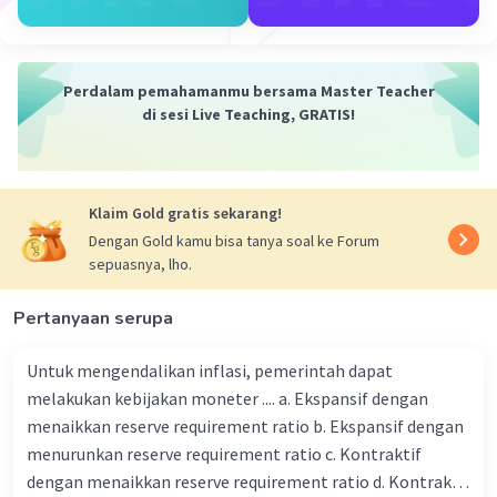
Pada masa pemerintahan Soeharto, kondisi
politik keamanan nasional menjadi tidak
menentu, namun ia berhasil membangun negara
yang stabil dan mencapai kemajuan ekonomi,
Perdalam pemahamanmu bersama Master Teacher
sosial, dan budaya.
di sesi Live Teaching, GRATIS!
·
5.0
(
1
)
Balas
Beri Rating
Klaim Gold gratis sekarang!
Nanda R
Community
Level 89
Dengan Gold kamu bisa tanya soal ke Forum
07 April 2024 03:13
sepuasnya, lho.
Jawaban terverifikasi
Pertanyaan serupa
Pada masa peralihan pemerintahan dari
Iklan
Soekarno ke Soeharto, Indonesia mengalami
Untuk mengendalikan inflasi, pemerintah dapat
kondisi yang sangat tegang, ditandai dengan
melakukan kebijakan moneter .... a. Ekspansif dengan
kerusuhan politik, krisis ekonomi, dan
menaikkan reserve requirement ratio b. Ekspansif dengan
ketidakstabilan sosial. Berikut adalah gambaran
menurunkan reserve requirement ratio c. Kontraktif
lebih rinci tentang kondisi Indonesia pada masa
dengan menaikkan reserve requirement ratio d. Kontraktif