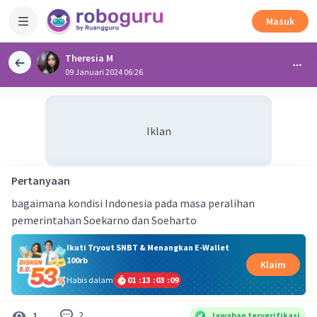
Masuk
Theresia M
09 Januari 2024 06:26
Iklan
Pertanyaan
bagaimana kondisi Indonesia pada masa peralihan
pemerintahan Soekarno dan Soeharto
Ikuti Tryout SNBT & Menangkan E-Wallet
100rb
Klaim
Habis dalam
01
:
13
:
03
:
08
2
1
Jawaban terverifikasi