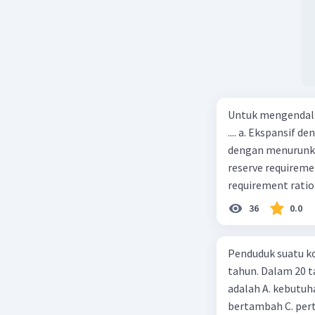
Untuk mengendali
.... a. Ekspansif 
dengan menurunka
reserve requireme
requirement ratio e
Indonesia melakuka
36
0.0
Menimbulkan infl
uang) naik dari k
Penduduk suatu ko
kurva jumlah uang
tahun. Dalam 20 
c. Tingkat bunga 
adalah A. kebutuh
(penawaran uang) n
bertambah C. per
mana bentuk kurva