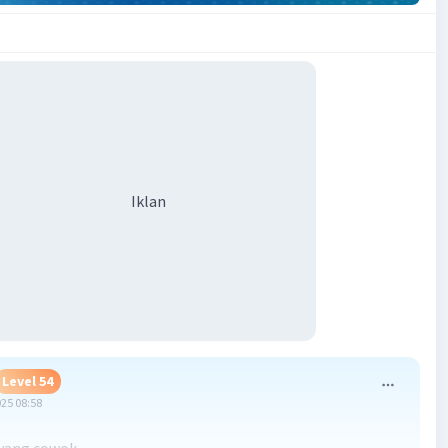
Iklan
Level 54
025 08:58