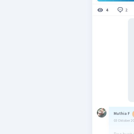
2
4
Muthia F
03 Oktober 2