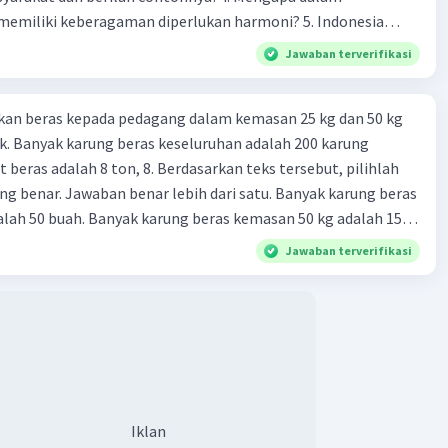
liki keberagaman diperlukan harmoni? 5. Indonesia
yang kaya akan keberagaman baik dilihat dari agama, suku,
Jawaban terverifikasi
budaya. Berdasarkan pernyataan tersebut, apa yang dapat
tuk menjaga keberagaman supaya terhindar dari konflik?
kan beras kepada pedagang dalam kemasan 25 kg dan 50 kg
. Banyak karung beras keseluruhan adalah 200 karung
 beras adalah 8 ton, 8. Berdasarkan teks tersebut, pilihlah
g benar. Jawaban benar lebih dari satu. Banyak karung beras
lah 50 buah. Banyak karung beras kemasan 50 kg adalah 150
 beras dalam kemasan 25 kg adalah 2 ton. Perbandingan berat
Jawaban terverifikasi
g dan 50 kg dalam truk adalah 1: 3. 9. Berdasarkan teks
ya setiap beras karung kecil adalah Rp7.500 dan karung besar
ah biaya angkut semua beras yang harus dibayar oleh Bu
00 C. Rp2.312.000 B. Rp2.475.000 D. Rp2.280.000
Iklan