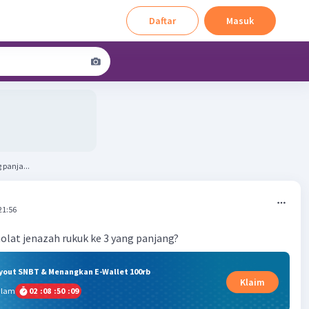
Daftar
Masuk
panja...
21:56
lat jenazah rukuk ke 3 yang panjang?
ryout SNBT & Menangkan E-Wallet 100rb
Klaim
alam
02
:
08
:
50
:
08