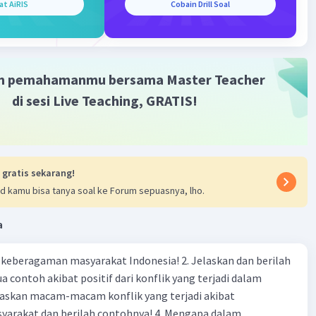
at AiRIS
Cobain Drill Soal
k pakai "hu" yang cewek pakai "Haa".
embantu Kak(maaf kalau ada tanda baca yang salah)
·
0.0
(
0
)
Balas
ating
m pemahamanmu bersama Master Teacher
di sesi Live Teaching, GRATIS!
A
Level 18
025 10:30
ghfir lahu warhamhu wa'afihi wa'fu 'anhu wa akrim
 gratis sekarang!
wawassi' mudkhalahu waghsilhu bilmai wats tsalji
d kamu bisa tanya soal ke Forum sepuasnya, lho.
Iklan
 wanaqqihi minal khathaya kama naqaitats tsaubal abyadla
asi wa abdilhu daran khairan min darihi wa ahlan khairan
a
i wa zaujan khairan min zaujihi wa adkhilhul jannata wa
n 'adzabil qabri wa 'adzabin naar.
agaman masyarakat Indonesia! 2. Jelaskan dan berilah
 contoh akibat positif dari konflik yang terjadi dalam
·
0.0
(
0
)
Balas
ating
 dan berilah contohnya! 4. Mengapa dalam