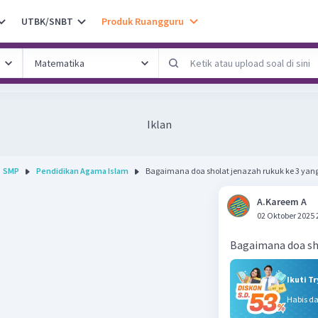
UTBK/SNBT
Produk Ruangguru
Iklan
SMP
Pendidikan Agama Islam
Bagaimana doa sholat jenazah rukuk ke 3 yang 
A.Kareem A
02 Oktober 2025 
Bagaimana doa sho
Ikuti T
Habis d