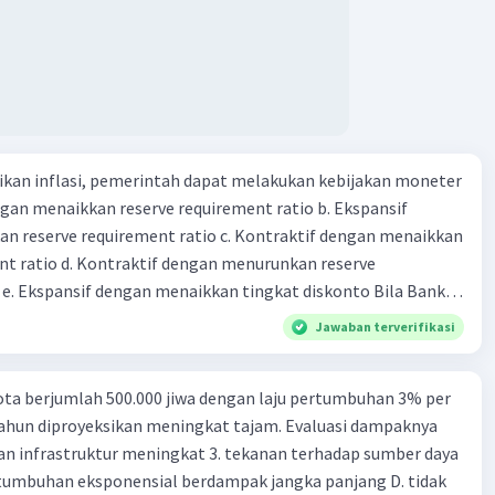
kan inflasi, pemerintah dapat melakukan kebijakan moneter
dengan menaikkan reserve requirement ratio b. Ekspansif
n reserve requirement ratio c. Kontraktif dengan menaikkan
nt ratio d. Kontraktif dengan menurunkan reserve
. Ekspansif dengan menaikkan tingkat diskonto Bila Bank
n kebijakan moneter ekspansif, ceteris paribus maka .... a.
Jawaban terverifikasi
asi di mana bentuk kurva jumlah uang beredar (penawaran
iri bawah ke kanan atas b. Menimbulkan deflasi di mana bentuk
ta berjumlah 500.000 jiwa dengan laju pertumbuhan 3% per
 beredar (penawaran uang) naik dari kiri bawah ke kanan atas
tahun diproyeksikan meningkat tajam. Evaluasi dampaknya
meningkat di mana bentuk kurva jumlah uang beredar
an infrastruktur meningkat 3. tekanan terhadap sumber daya
aik dari kiri bawah ke kanan atas d. Tingkat bunga turun di
tumbuhan eksponensial berdampak jangka panjang D. tidak
 jumlah uang beredar (penawaran uang) naik dari kiri bawah