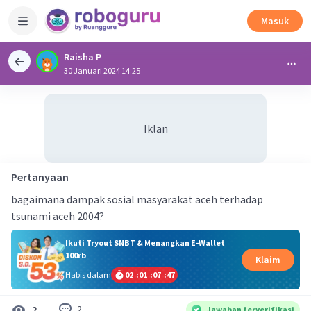
Masuk
Raisha P
30 Januari 2024 14:25
Iklan
Pertanyaan
bagaimana dampak sosial masyarakat aceh terhadap
tsunami aceh 2004?
Ikuti Tryout SNBT & Menangkan E-Wallet
100rb
Klaim
Habis dalam
02
:
01
:
07
:
46
2
2
Jawaban terverifikasi