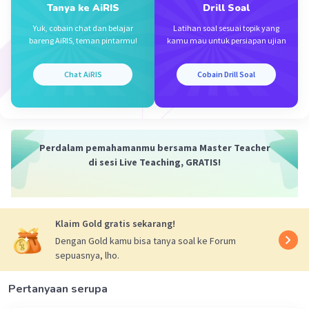
Tanya ke AiRIS
Drill Soal
Yuk, cobain chat dan belajar
Latihan soal sesuai topik yang
bareng AiRIS, teman pintarmu!
kamu mau untuk persiapan ujian
Chat AiRIS
Cobain Drill Soal
Iklan
Perdalam pemahamanmu bersama Master Teacher
di sesi Live Teaching, GRATIS!
Klaim Gold gratis sekarang!
Dengan Gold kamu bisa tanya soal ke Forum
sepuasnya, lho.
Pertanyaan serupa