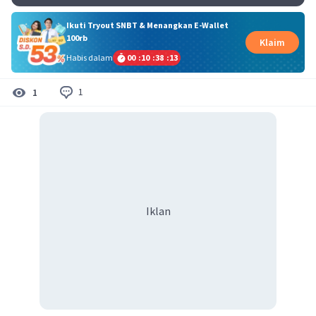
Ikuti Tryout SNBT & Menangkan E-Wallet
100rb
Klaim
Habis dalam
00
:
10
:
38
:
13
1
1
Iklan