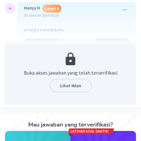
Hanyy H
Level 3
30 Januari 2024 05:28
smoga membantu
Buka akses jawaban yang telah terverifikasi
Lihat Iklan
·
5.0
(
2
)
Balas
Beri Rating
Dewi A
Level 9
30 Januari 2024 05:44
Mau jawaban yang terverifikasi?
terimakasi🤩🤝🏻
LATIHAN SOAL GRATIS!