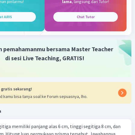
man pintarmu!
lama
, langsung dari Tutor!
Iklan
·
5.0
(
1
)
Balas
ating
at AiRIS
Chat Tutor
m pemahamanmu bersama Master Teacher
di sesi Live Teaching, GRATIS!
 gratis sekarang!
d kamu bisa tanya soal ke Forum sepuasnya, lho.
a
itiga memiliki panjang alas 6 cm, tinggi segitiga 8 cm, dan
cm. Hitung luas permukaan prisma tersebut. Jawabannya