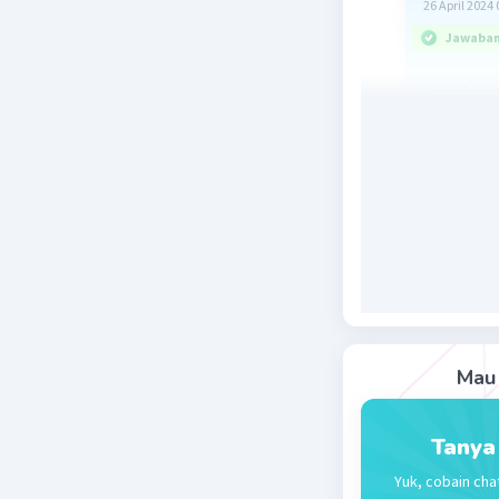
26 April 2024 
Jawaban 
Jawabanny
agar dipe
Beri R
Mau 
Kawaii K
Tanya
01 Mei 2024 0
Yuk, cobain cha
Jawabann