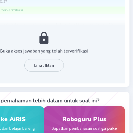
01:27
terverifikasi
a di foto yaa , jadi panjang lebar dan tingginya harus 15 m,
roleh volume yg sama yaitu 3.375m³
Buka akses jawaban yang telah terverifikasi
Lihat Iklan
·
0.0
(
0
)
Balas
ating
pemahaman lebih dalam untuk soal ini?
Level 2
 ke AiRIS
Roboguru Plus
3:41
t dan belajar bareng
Dapatkan pembahasan soal
ga pake
ya 3.375 cm3