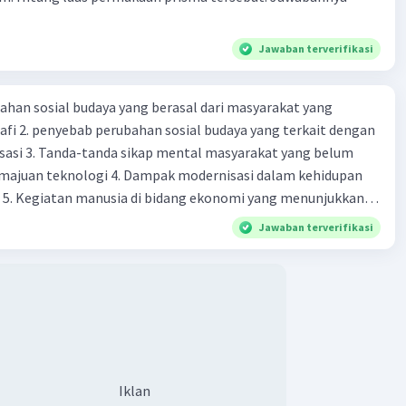
Jawaban terverifikasi
ahan sosial budaya yang berasal dari masyarakat yang
fi 2. penyebab perubahan sosial budaya yang terkait dengan
sasi 3. Tanda-tanda sikap mental masyarakat yang belum
majuan teknologi 4. Dampak modernisasi dalam kehidupan
t 5. Kegiatan manusia di bidang ekonomi yang menunjukkan
 modernisasi 6. Contoh pengaruh modernisasi di bidang ilmu
Jawaban terverifikasi
endidikan terhadap pola pikir masyarakat 7. Konsep
modernisasi di masyarakat seringkali mengalami kesalahan
atunya kesalahan tersebut menganggap jika menjadi modern
 8. arti dari globalisasi 9. Bentuk kearifan lokal di wilayah
eran dalam pengelolaan SDA dan dukungan dalam bentuk
rat menjaga tradisi kearifan lokal di Nusantara 11. Ciri uang
Syarat melakukan kegiatan barter 13. Arti dari durability yang
Iklan
sebuah benda bisa dikatakan sebagai uang 14. maksud token