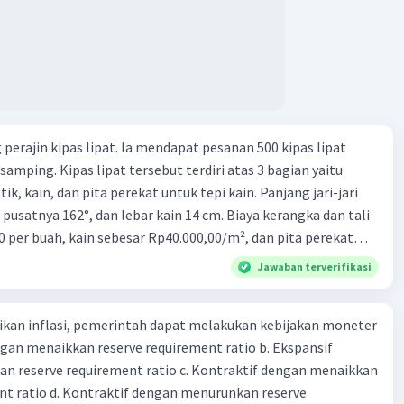
 intrinsik 15. maksud dengan satuan hitung dalam fungsi
ang 17. peranan dan maksud didirikan lembaga keuangan non-
k 18. maksud dengan kegiatan menghimpun dana yang
an 19. tugas Bank Indonesia 20. tugas Bank Umum 21.
 keuangan non-Bank 22. kelembagaan keuangan non-bank
iatan yang dilakukan dengan operasi simpan pinjam 23.
perajin kipas lipat. la mendapat pesanan 500 kipas lipat
 non bank yang memiliki fungsi sebagai penggerak investasi
samping. Kipas lipat tersebut terdiri atas 3 bagian yaitu
tikan dan memasukan surat berharga 24. Nama lembaga
ik, kain, dan pita perekat untuk tepi kain. Panjang jari-jari
 yang bertugas mengatasi para rensumen 25. Ciri" dari
 pusatnya 162°, dan lebar kain 14 cm. Biaya kerangka dan tali
mi abad ke 21
0 per buah, kain sebesar Rp40.000,00/m², dan pita perekat
 tersebut dijual dengan harga Rp6.500,00 per buah. Tentukan
Jawaban terverifikasi
yang diperoleh Bu Ambar.
kan inflasi, pemerintah dapat melakukan kebijakan moneter
dengan menaikkan reserve requirement ratio b. Ekspansif
n reserve requirement ratio c. Kontraktif dengan menaikkan
nt ratio d. Kontraktif dengan menurunkan reserve