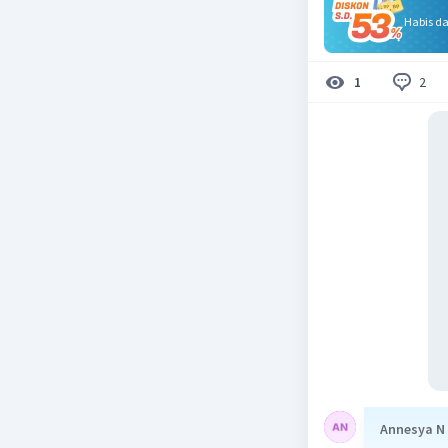
Habis d
2
1
Annesya N