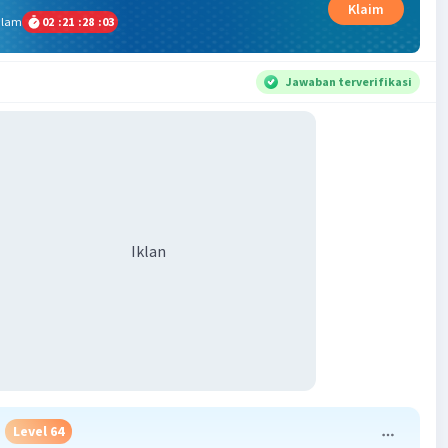
Klaim
alam
02
:
21
:
28
:
02
Jawaban terverifikasi
Iklan
Level 64