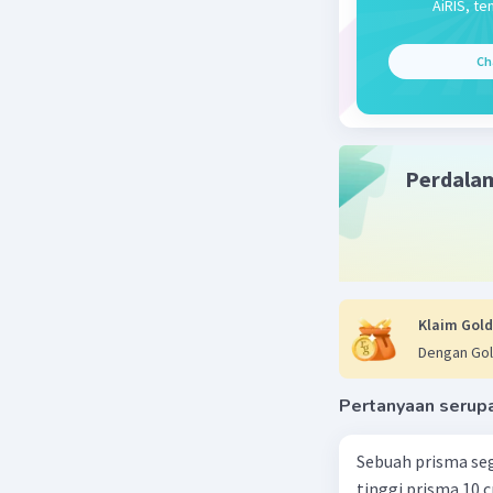
AiRIS, te
Beri R
Ch
Perdala
Klaim Gold
Dengan Gol
Pertanyaan serup
Sebuah prisma seg
tinggi prisma 10 