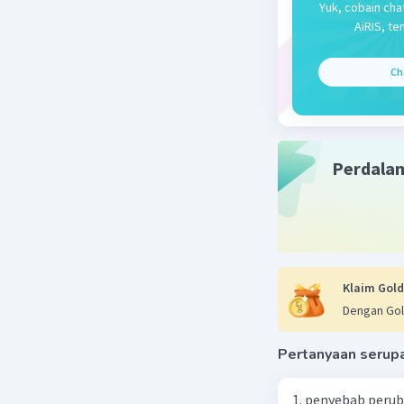
Yuk, cobain cha
Diagonal 
AiRIS, te
Dengan ni
Ch
Diagonal 
Diagonal 
Jadi, dia
Perdala
Beri R
Klaim Gold
Dengan Gol
Pertanyaan serup
1. penyebab perub