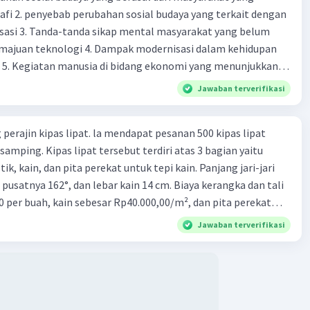
fi 2. penyebab perubahan sosial budaya yang terkait dengan
sasi 3. Tanda-tanda sikap mental masyarakat yang belum
majuan teknologi 4. Dampak modernisasi dalam kehidupan
t 5. Kegiatan manusia di bidang ekonomi yang menunjukkan
 modernisasi 6. Contoh pengaruh modernisasi di bidang ilmu
Jawaban terverifikasi
endidikan terhadap pola pikir masyarakat 7. Konsep
modernisasi di masyarakat seringkali mengalami kesalahan
perajin kipas lipat. la mendapat pesanan 500 kipas lipat
atunya kesalahan tersebut menganggap jika menjadi modern
samping. Kipas lipat tersebut terdiri atas 3 bagian yaitu
 8. arti dari globalisasi 9. Bentuk kearifan lokal di wilayah
ik, kain, dan pita perekat untuk tepi kain. Panjang jari-jari
eran dalam pengelolaan SDA dan dukungan dalam bentuk
 pusatnya 162°, dan lebar kain 14 cm. Biaya kerangka dan tali
rat menjaga tradisi kearifan lokal di Nusantara 11. Ciri uang
0 per buah, kain sebesar Rp40.000,00/m², dan pita perekat
Syarat melakukan kegiatan barter 13. Arti dari durability yang
 tersebut dijual dengan harga Rp6.500,00 per buah. Tentukan
sebuah benda bisa dikatakan sebagai uang 14. maksud token
Jawaban terverifikasi
yang diperoleh Bu Ambar.
 intrinsik 15. maksud dengan satuan hitung dalam fungsi
ang 17. peranan dan maksud didirikan lembaga keuangan non-
k 18. maksud dengan kegiatan menghimpun dana yang
an 19. tugas Bank Indonesia 20. tugas Bank Umum 21.
 keuangan non-Bank 22. kelembagaan keuangan non-bank