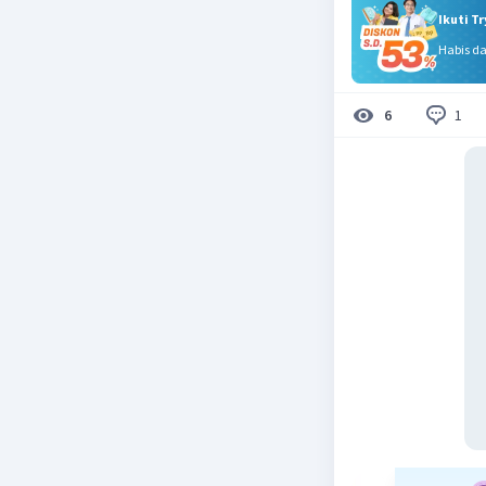
Ikuti T
Habis d
1
6