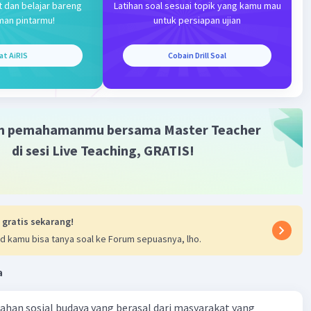
t dan belajar bareng
Latihan soal sesuai topik yang kamu mau
= 16√2 cm
man pintarmu!
untuk persiapan ujian
lai √2 = 1,4142, maka:
at AiRIS
Cobain Drill Soal
= 16 x 1,4142 cm
= 22,6272 cm
meter minimal kayu jati yang harus dipilih adalah 22,6272cm
m pemahamanmu bersama Master Teacher
di sesi Live Teaching, GRATIS!
·
0.0
(
0
)
Balas
ating
 gratis sekarang!
d kamu bisa tanya soal ke Forum sepuasnya, lho.
Iklan
a
ahan sosial budaya yang berasal dari masyarakat yang