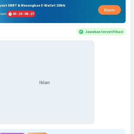
ryout SNBT & Menangkan E-Wallet 100rb
Klaim
alam
00
:
19
:
06
:
26
Jawaban terverifikasi
Iklan