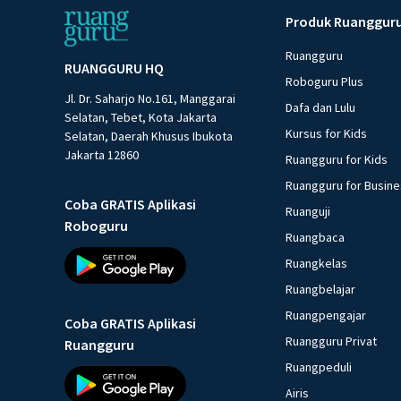
Produk Ruanggur
Ruangguru
RUANGGURU HQ
Roboguru Plus
Jl. Dr. Saharjo No.161, Manggarai
Dafa dan Lulu
Selatan, Tebet, Kota Jakarta
Kursus for Kids
Selatan, Daerah Khusus Ibukota
Jakarta 12860
Ruangguru for Kids
Ruangguru for Busin
Coba GRATIS Aplikasi
Ruanguji
Roboguru
Ruangbaca
Ruangkelas
Ruangbelajar
Ruangpengajar
Coba GRATIS Aplikasi
Ruangguru Privat
Ruangguru
Ruangpeduli
Airis