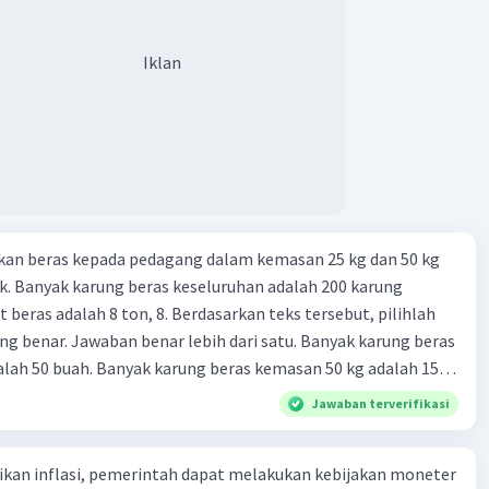
iatan yang dilakukan dengan operasi simpan pinjam 23.
 non bank yang memiliki fungsi sebagai penggerak investasi
Iklan
tikan dan memasukan surat berharga 24. Nama lembaga
 yang bertugas mengatasi para rensumen 25. Ciri" dari
mi abad ke 21
kan beras kepada pedagang dalam kemasan 25 kg dan 50 kg
. Banyak karung beras keseluruhan adalah 200 karung
 beras adalah 8 ton, 8. Berdasarkan teks tersebut, pilihlah
g benar. Jawaban benar lebih dari satu. Banyak karung beras
lah 50 buah. Banyak karung beras kemasan 50 kg adalah 150
 beras dalam kemasan 25 kg adalah 2 ton. Perbandingan berat
Jawaban terverifikasi
g dan 50 kg dalam truk adalah 1: 3. 9. Berdasarkan teks
ya setiap beras karung kecil adalah Rp7.500 dan karung besar
kan inflasi, pemerintah dapat melakukan kebijakan moneter
ah biaya angkut semua beras yang harus dibayar oleh Bu