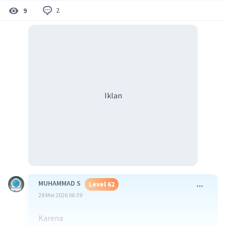
2
9
Iklan
MUHAMMAD S
Level 62
28 Mei 2026 06:39
Karena