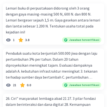
mengeluarkan energi untuk mendapatkan apa yang Anda
Lemari buku di perpustakaan didorong oleh 3 orang
mau. [10] Namun, tahukah Anda bahwa segala kemudahan
dengan gaya masing-masing 500 N, 600 N. dan 800 N.
tersebut menyimpan bahaya bagi tubuh Anda? [11]
Lemari bergeser sejauh 1,5 m. Gaya gesekan antara lemari
Minimnya aktifitas fisik karena gaya hidup ini membuatmu
dan lantai sebesar 1.200 N. Tentukan usaha total pada
berisiko lebih tinggi terkena berbagai penyakit kronis,
kejadian ini!
termasuk diabetes. [12] Bahkan, Badan Kesehatan Dunia
1
3.8
Jawaban terverifikasi
(WHO) mengatakan bahwa gaya hidup ini juga termasuk 1
dari 10 penyebab kematian terbanyak di dunia. [13] Selain
Penduduk suatu kota berjumlah 500.000 jiwa dengan laju
itu, data terbaru dari Riskedas 2018 menguak bahwa DKI
pertumbuhan 3% per tahun. Dalam 20 tahun
Jakarta merupakan provinsi dengan tingkat diabetes
diproyeksikan meningkat tajam. Evaluasi dampaknya
melitus tertinggi di Indonesia. [14] Ini menunjukkan
adalah A. kebutuhan infrastruktur meningkat 3. tekanan
bahwa gaya hidup mager amat erat kaitannya dengan
terhadap sumber daya bertambah C. pertumbuhan
tingkat diabetes di perkotaan. Bentuk bahasa yang sejenis
eksponensial berdampak jangka panjang D. tidak
dengan mager pada kalimat 1 adalah.... a. magang b.
21
0.0
Jawaban terverifikasi
memengaruhi tata ruang E. proyeksi penduduk penting
oncom c. rudal d. pugar
untuk perencanaan
26. Ciri" masyarakat lembaga abad 21 27. 3 pilar fondasi
dalam berinteraksi dan dana digital 28. Kemampuan