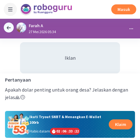
Masuk
Farah A
27 Mei 2026 05:34
Iklan
Pertanyaan
Apakah dolar penting untuk orang desa? Jelaskan dengan
jelas🙏🙃
Ikuti Tryout SNBT & Menangkan E-Wallet
100rb
Klaim
Habis dalam
02
:
06
:
33
:
21