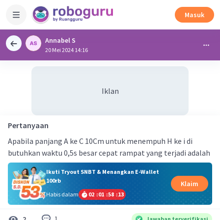
Masuk
Annabel S
20 Mei 2024 14:16
Iklan
Pertanyaan
Apabila panjang A ke C 10Cm untuk menempuh H ke i di
butuhkan waktu 0,5s besar cepat rampat yang terjadi adalah
Ikuti Tryout SNBT & Menangkan E-Wallet
100rb
Klaim
Habis dalam
02
:
01
:
58
:
12
1
2
Jawaban terverifikasi