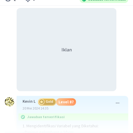
Iklan
Kevin L
Gold
Level 87
20 Mei 2024 14:35
Jawaban terverifikasi
1. Mengidentifikasi Variabel yang Diketahui:
- Panjang gelombang = 10 cm