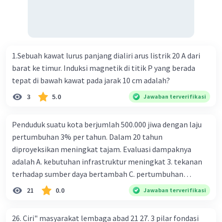
Tingkat bunga turun di mana bentuk kurva jumlah uang
beredar (penawaran uang) naik dari kiri bawah ke kanan
atas e. Tingkat bunga turun di mana bentuk kurva jumlah
uang beredar (penawaran uang) vertikal Kebijakan fiskal
kontraktif dilakukan dengan cara .... a. Menurunkan
1.Sebuah kawat lurus panjang dialiri arus listrik 20 A dari
pengeluaran pemerintah (G), menambah pembayaran
barat ke timur. Induksi magnetik di titik P yang berada
transfer (Tr) dan meningkatkan pemungutan pajak (Tx) b.
tepat di bawah kawat pada jarak 10 cm adalah?
Menurunkan G, mengurangi Tr, dan meningkatkan Tx c.
3
5.0
Jawaban terverifikasi
Menurunkan G, menambah Tr, dan menurunkan Tx d.
Meningkatkan G, mengurangi Tr, dan menurunkan Tx e.
Penduduk suatu kota berjumlah 500.000 jiwa dengan laju
Meningkatkan G, menambah Tr, dan menurunkan Tx Cara
pertumbuhan 3% per tahun. Dalam 20 tahun
yang dilakukan kebijakan tingkat diskonto oleh Bank
diproyeksikan meningkat tajam. Evaluasi dampaknya
Sentral dalam melakukan kebijakan moneter adalah .... a.
adalah A. kebutuhan infrastruktur meningkat 3. tekanan
Mengatur jumlah pemberian kredit b. Menetapkan harga
terhadap sumber daya bertambah C. pertumbuhan
surat-surat berharga di pasar uang c. Menetapkan giro
eksponensial berdampak jangka panjang D. tidak
wajib minimum (reserved requirement ratio) d. Mengatur
21
0.0
Jawaban terverifikasi
memengaruhi tata ruang E. proyeksi penduduk penting
tingkat bunga tabungan e. Mengatur tingkat bunga
untuk perencanaan
pinjaman bank sentral kepada bank umum Perhatikan
26. Ciri" masyarakat lembaga abad 21 27. 3 pilar fondasi