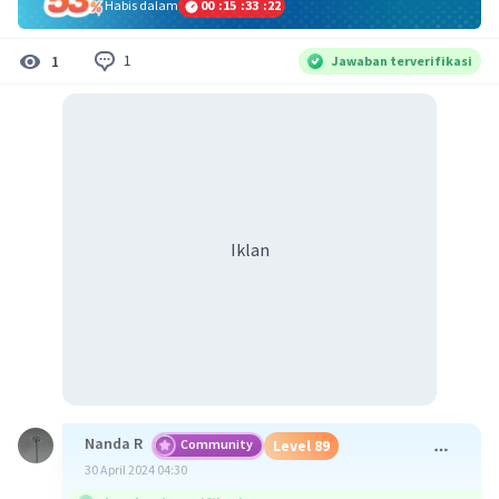
Habis dalam
00
:
15
:
33
:
22
1
1
Jawaban terverifikasi
Iklan
Nanda R
Community
Level 89
30 April 2024 04:30