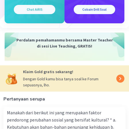
pemerintah ingin membatasi harga agar tetap
terjangkau oleh konsumen, bukan untuk melindungi
Chat AiRIS
Cobain Drill Soal
industri kecil dan menengah. Kelebihan permintaan
sering kali memicu peningkatan harga di pasar gelap
atau perdagangan ilegal, yang dapat merugikan
kebijakan pemerintah.
Perdalam pemahamanmu bersama Master Teacher
·
0.0
(
0
)
Balas
Beri Rating
di sesi Live Teaching, GRATIS!
Klaim Gold gratis sekarang!
Dengan Gold kamu bisa tanya soal ke Forum
sepuasnya, lho.
Iklan
Pertanyaan serupa
Manakah dari berikut ini yang merupakan faktor
pendorong perubahan sosial yang bersifat kultural? * a.
Kebutuhan akan bahan-bahan penunjang kehidupan b.