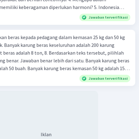
 kondisi geografis, iklim, dan komposisi batuan juga akan
liki keberagaman diperlukan harmoni? 5. Indonesia
hi seberapa intens pelapukan kimiawi terjadi di suatu
yang kaya akan keberagaman baik dilihat dari agama, suku,
Jawaban terverifikasi
budaya. Berdasarkan pernyataan tersebut, apa yang dapat
tuk menjaga keberagaman supaya terhindar dari konflik?
·
0.0
(
0
)
Balas
ating
kan beras kepada pedagang dalam kemasan 25 kg dan 50 kg
. Banyak karung beras keseluruhan adalah 200 karung
 beras adalah 8 ton, 8. Berdasarkan teks tersebut, pilihlah
g benar. Jawaban benar lebih dari satu. Banyak karung beras
lah 50 buah. Banyak karung beras kemasan 50 kg adalah 150
 beras dalam kemasan 25 kg adalah 2 ton. Perbandingan berat
Jawaban terverifikasi
g dan 50 kg dalam truk adalah 1: 3. 9. Berdasarkan teks
ya setiap beras karung kecil adalah Rp7.500 dan karung besar
ah biaya angkut semua beras yang harus dibayar oleh Bu
00 C. Rp2.312.000 B. Rp2.475.000 D. Rp2.280.000
Iklan