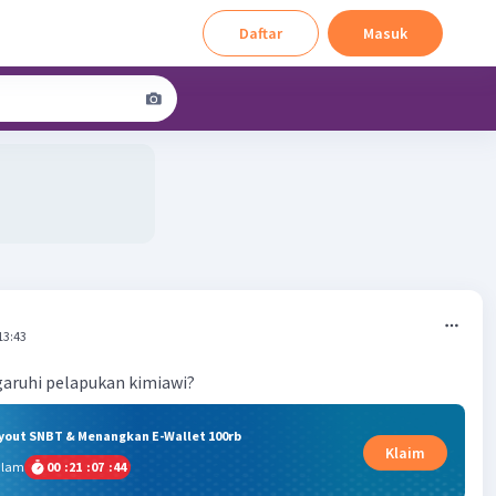
Daftar
Masuk
13:43
ruhi pelapukan kimiawi?
ryout SNBT & Menangkan E-Wallet 100rb
Klaim
alam
00
:
21
:
07
:
43