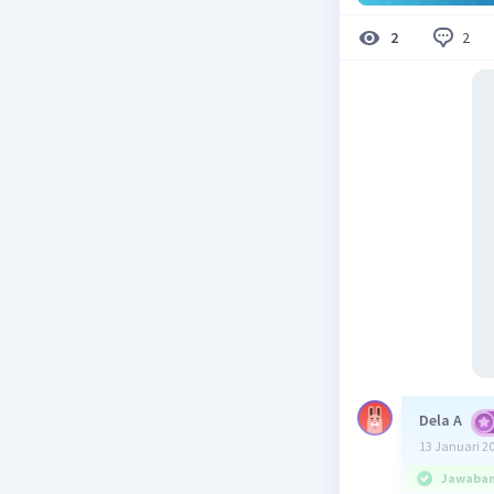
2
2
Dela A
13 Januari 2
Jawaban 