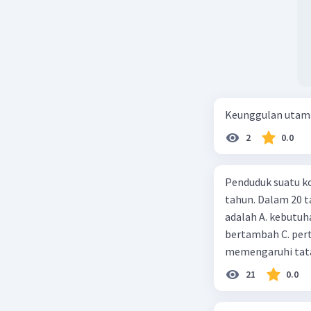
Keunggulan utama 
2
0.0
Penduduk suatu ko
tahun. Dalam 20 
adalah A. kebutuh
bertambah C. per
memengaruhi tata
21
0.0