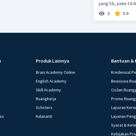
yang 5b, pake titi
2
5.0
u
Produk Lainnya
Bantuan & 
Brain Academy Online
Kredensial P
English Academy
Beasiswa Ru
Skill Academy
Cicilan Ruang
Ruangkerja
Promo Ruang
Schoters
Laporan Kere
ess
Kalananti
Layanan Pen
Syarat & Ket
Kebijakan Pri