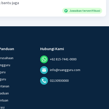
k bantu juga
Jawaban terverifikasi
Panduan
Hubungi Kami
erusahaan
+62 815-7441-0000
angguru
info@ruangguru.com
guru
guru
02130930000
ntanan
gaduan
entuan
vasi