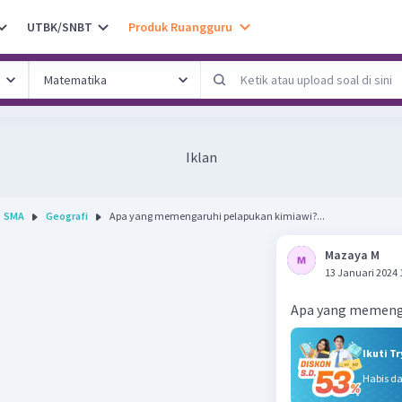
UTBK/SNBT
Produk Ruangguru
Iklan
SMA
Geografi
Apa yang memengaruhi pelapukan kimiawi?...
Mazaya M
13 Januari 2024 
Apa yang memenga
Ikuti T
Habis d