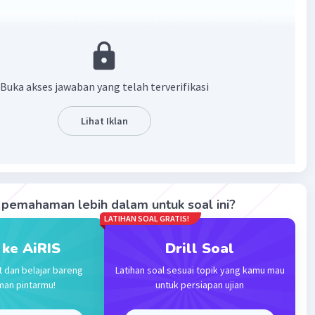
ang tepat untuk soal tersebut adalah
gua dan sungai
nah merupakan aliran air yang terdapat di bawah tanah
arena sungai bisa mengalir melalui daerah kapur
Buka akses jawaban yang telah terverifikasi
·
0.0
(
0
)
Balas
ating
Lihat Iklan
evel 94
024 13:28
terverifikasi
pemahaman lebih dalam untuk soal ini?
ungai bawah tanah adalah aliran air yanv nengalir di bawah
Iklan
LATIHAN SOAL GRATIS!
 ke AiRIS
Drill Soal
·
0.0
(
0
)
Balas
ating
t dan belajar bareng
Latihan soal sesuai topik yang kamu mau
man pintarmu!
untuk persiapan ujian