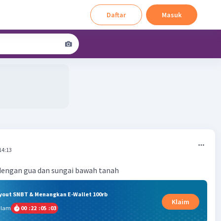
Daftar
Masuk
14:13
 dengan gua dan sungai bawah tanah
ryout SNBT & Menangkan E-Wallet 100rb
Klaim
alam
00
:
22
:
05
:
02