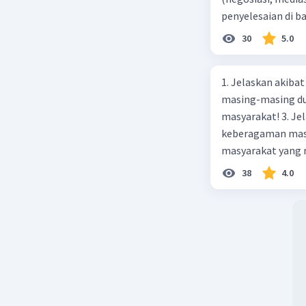
penyelesaian di 
paling efektif, be
30
5.0
1. Jelaskan akibat keber
masing-masing dua
masyarakat! 3. Jelaskan macam-macam konflik yang terjadi akibat
keberagaman masyarakat
masyarakat yang memi
merupakan negara 
38
4.0
ras, bahasa, dan 
kalian lakukan un