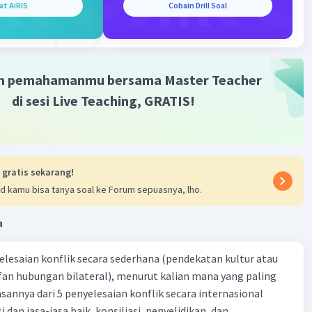
at AiRIS
Cobain Drill Soal
m pemahamanmu bersama Master Teacher
di sesi Live Teaching, GRATIS!
 gratis sekarang!
d kamu bisa tanya soal ke Forum sepuasnya, lho.
a
yelesaian konflik secara sederhana (pendekatan kultur atau
 fan hubungan bilateral), menurut kalian mana yang paling
ik secara internasional
i dan jasa-jasa baik, konsiliasi, penyelidikan, dan