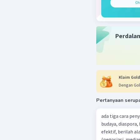
Ch
Perdala
Klaim Gold
Dengan Gol
Pertanyaan serup
ada tiga cara pen
budaya, diaspora,
efektif, berilah alasannya dari 5 penyelesaian konfl
(negosiasi, medias