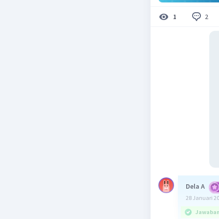
2
1
Dela A
28 Januari 2
Jawaban 