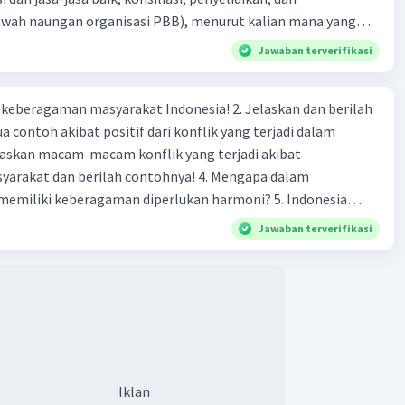
bawah naungan organisasi PBB), menurut kalian mana yang
rilah alasannya
Jawaban terverifikasi
agaman masyarakat Indonesia! 2. Jelaskan dan berilah
 contoh akibat positif dari konflik yang terjadi dalam
 dan berilah contohnya! 4. Mengapa dalam
liki keberagaman diperlukan harmoni? 5. Indonesia
yang kaya akan keberagaman baik dilihat dari agama, suku,
Jawaban terverifikasi
budaya. Berdasarkan pernyataan tersebut, apa yang dapat
tuk menjaga keberagaman supaya terhindar dari konflik?
Iklan