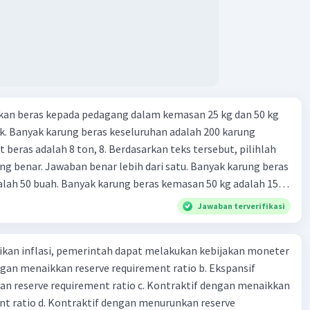
kan beras kepada pedagang dalam kemasan 25 kg dan 50 kg
. Banyak karung beras keseluruhan adalah 200 karung
 beras adalah 8 ton, 8. Berdasarkan teks tersebut, pilihlah
g benar. Jawaban benar lebih dari satu. Banyak karung beras
lah 50 buah. Banyak karung beras kemasan 50 kg adalah 150
 beras dalam kemasan 25 kg adalah 2 ton. Perbandingan berat
Jawaban terverifikasi
g dan 50 kg dalam truk adalah 1: 3. 9. Berdasarkan teks
ya setiap beras karung kecil adalah Rp7.500 dan karung besar
kan inflasi, pemerintah dapat melakukan kebijakan moneter
ah biaya angkut semua beras yang harus dibayar oleh Bu
dengan menaikkan reserve requirement ratio b. Ekspansif
00 C. Rp2.312.000 B. Rp2.475.000 D. Rp2.280.000
n reserve requirement ratio c. Kontraktif dengan menaikkan
nt ratio d. Kontraktif dengan menurunkan reserve