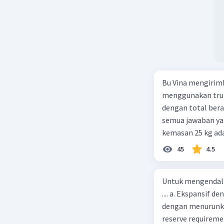
Bu Vina mengirim
menggunakan truk
dengan total berat
semua jawaban yan
kemasan 25 kg ada
buah. Total berat
45
4.5
beras kemasan 25 k
tersebut, jika bia
Untuk mengendali
Rp14.000, berapak
.... a. Ekspansif 
Vina? A. Rp2.540.0
dengan menurunka
reserve requireme