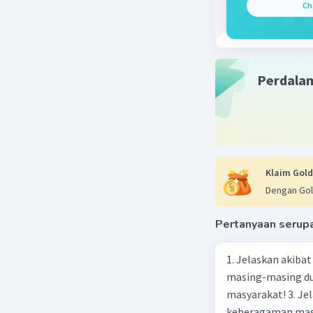
Beri R
Ch
Perdala
Klaim Gold
Dengan Gol
Pertanyaan serup
1. Jelaskan akibat keber
masing-masing dua
masyarakat! 3. Jelaskan macam-macam konflik yang terjadi akibat
keberagaman masyarakat