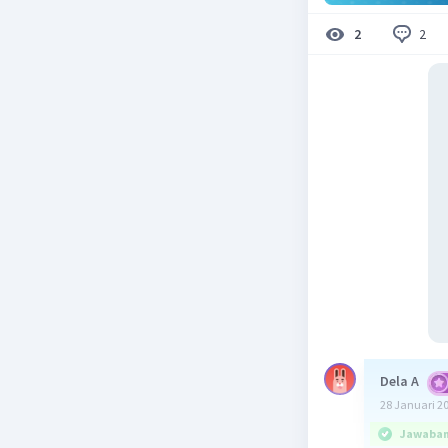
2
2
Dela A
28 Januari 2
Jawaban 