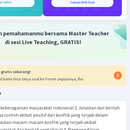
·
0.0
(
0
)
Balas
ating
at AiRIS
Cobain Drill Soal
m pemahamanmu bersama Master Teacher
di sesi Live Teaching, GRATIS!
 gratis sekarang!
d kamu bisa tanya soal ke Forum sepuasnya, lho.
a
agaman masyarakat Indonesia! 2. Jelaskan dan berilah
 contoh akibat positif dari konflik yang terjadi dalam
 dan berilah contohnya! 4. Mengapa dalam