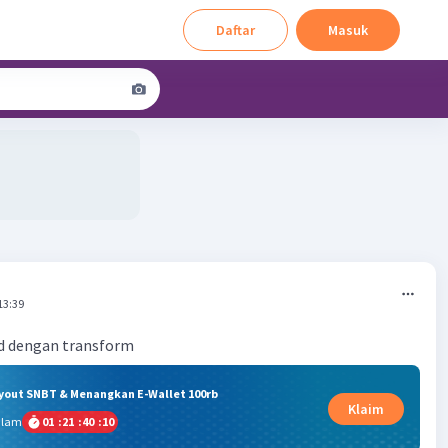
Daftar
Masuk
13:39
d dengan transform
ryout SNBT & Menangkan E-Wallet 100rb
Klaim
alam
01
:
21
:
40
:
10