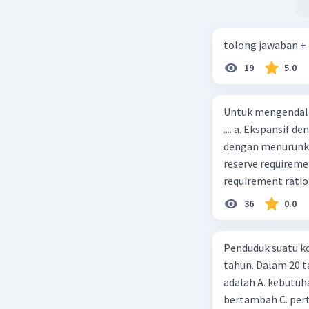
tolong jawaban +
19
5.0
Untuk mengendali
.... a. Ekspansif 
dengan menurunka
reserve requireme
requirement ratio e
Indonesia melakuka
36
0.0
Menimbulkan infl
uang) naik dari k
Penduduk suatu ko
kurva jumlah uang
tahun. Dalam 20 
c. Tingkat bunga 
adalah A. kebutuh
(penawaran uang) n
bertambah C. per
mana bentuk kurva