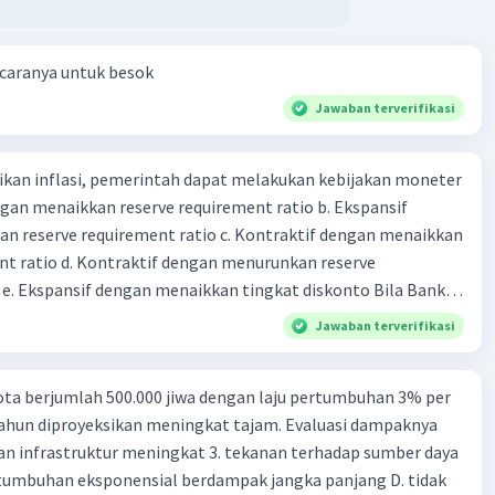
 caranya untuk besok
Jawaban terverifikasi
kan inflasi, pemerintah dapat melakukan kebijakan moneter
dengan menaikkan reserve requirement ratio b. Ekspansif
n reserve requirement ratio c. Kontraktif dengan menaikkan
nt ratio d. Kontraktif dengan menurunkan reserve
. Ekspansif dengan menaikkan tingkat diskonto Bila Bank
n kebijakan moneter ekspansif, ceteris paribus maka .... a.
Jawaban terverifikasi
asi di mana bentuk kurva jumlah uang beredar (penawaran
iri bawah ke kanan atas b. Menimbulkan deflasi di mana bentuk
ta berjumlah 500.000 jiwa dengan laju pertumbuhan 3% per
 beredar (penawaran uang) naik dari kiri bawah ke kanan atas
tahun diproyeksikan meningkat tajam. Evaluasi dampaknya
meningkat di mana bentuk kurva jumlah uang beredar
an infrastruktur meningkat 3. tekanan terhadap sumber daya
aik dari kiri bawah ke kanan atas d. Tingkat bunga turun di
tumbuhan eksponensial berdampak jangka panjang D. tidak
 jumlah uang beredar (penawaran uang) naik dari kiri bawah