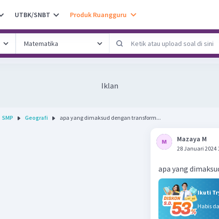
UTBK/SNBT
Produk Ruangguru
Iklan
SMP
Geografi
apa yang dimaksud dengan transform...
Mazaya M
28 Januari 2024 
apa yang dimaksu
Ikuti T
Habis d