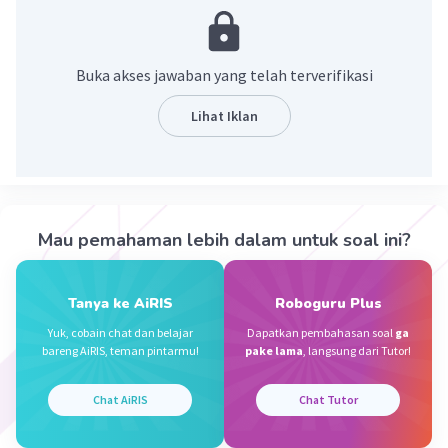
ke daratan
. Maka dapat ditafsirkan bahwa
perairan yang menjorok ke dalam daratan
disebut teluk, di mana teluk merupakan bagian
Buka akses jawaban yang telah terverifikasi
dari pulau yang letaknya itu di tepi laut.
Lihat Iklan
·
5.0
(
1
)
Balas
Beri Rating
Kevin L
Gold
Level 87
Mau pemahaman lebih dalam untuk soal ini?
19 Mei 2024 03:47
Jawaban terverifikasi
Tanya ke AiRIS
Roboguru Plus
1. Definisi Teluk:
- Teluk adalah suatu bentuk perairan laut yang masuk ke
Iklan
Yuk, cobain chat dan belajar
Dapatkan pembahasan soal
ga
dalam daratan, dengan mulut teluk yang lebih sempit
bareng AiRIS, teman pintarmu!
pake lama
, langsung dari Tutor!
daripada bagian dalamnya.
- Teluk terbentuk karena proses geologi, seperti erosi,
Chat AiRIS
Chat Tutor
sedimentasi, atau aktivitas tektonik yang menyebabkan
terbentuknya cekungan atau lekukan pada garis pantai.