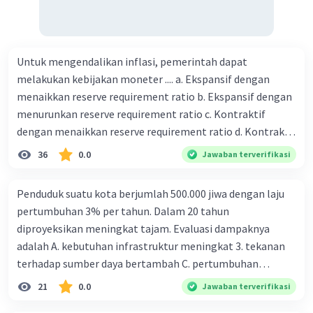
Untuk mengendalikan inflasi, pemerintah dapat
melakukan kebijakan moneter .... a. Ekspansif dengan
menaikkan reserve requirement ratio b. Ekspansif dengan
menurunkan reserve requirement ratio c. Kontraktif
dengan menaikkan reserve requirement ratio d. Kontraktif
dengan menurunkan reserve requirement ratio e.
36
0.0
Jawaban terverifikasi
Ekspansif dengan menaikkan tingkat diskonto Bila Bank
Indonesia melakukan kebijakan moneter ekspansif,
Penduduk suatu kota berjumlah 500.000 jiwa dengan laju
ceteris paribus maka .... a. Menimbulkan inflasi di mana
pertumbuhan 3% per tahun. Dalam 20 tahun
bentuk kurva jumlah uang beredar (penawaran uang) naik
diproyeksikan meningkat tajam. Evaluasi dampaknya
dari kiri bawah ke kanan atas b. Menimbulkan deflasi di
adalah A. kebutuhan infrastruktur meningkat 3. tekanan
mana bentuk kurva jumlah uang beredar (penawaran
terhadap sumber daya bertambah C. pertumbuhan
uang) naik dari kiri bawah ke kanan atas c. Tingkat bunga
eksponensial berdampak jangka panjang D. tidak
21
0.0
Jawaban terverifikasi
meningkat di mana bentuk kurva jumlah uang beredar
memengaruhi tata ruang E. proyeksi penduduk penting
(penawaran uang) naik dari kiri bawah ke kanan atas d.