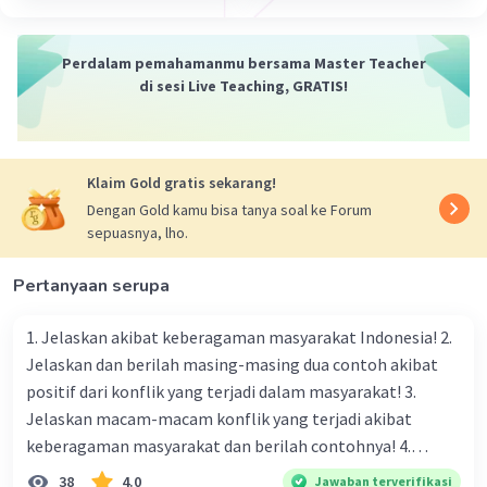
bumi menjadi berkerut dan melipat
Perdalam pemahamanmu bersama Master Teacher
·
0.0
(
0
)
Balas
Beri Rating
di sesi Live Teaching, GRATIS!
Klaim Gold gratis sekarang!
Dengan Gold kamu bisa tanya soal ke Forum
sepuasnya, lho.
Pertanyaan serupa
1. Jelaskan akibat keberagaman masyarakat Indonesia! 2.
Jelaskan dan berilah masing-masing dua contoh akibat
positif dari konflik yang terjadi dalam masyarakat! 3.
Jelaskan macam-macam konflik yang terjadi akibat
keberagaman masyarakat dan berilah contohnya! 4.
Mengapa dalam masyarakat yang memiliki keberagaman
38
4.0
Jawaban terverifikasi