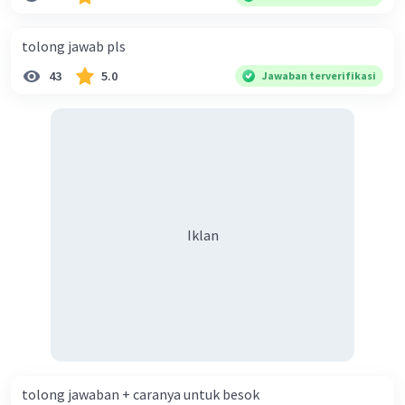
diperlukan harmoni? 5. Indonesia merupakan negara yang
kaya akan keberagaman baik dilihat dari agama, suku, ras,
tolong jawab pls
bahasa, dan budaya. Berdasarkan pernyataan tersebut,
43
5.0
Jawaban terverifikasi
apa yang dapat kalian lakukan untuk menjaga
keberagaman supaya terhindar dari konflik?
Iklan
tolong jawaban + caranya untuk besok