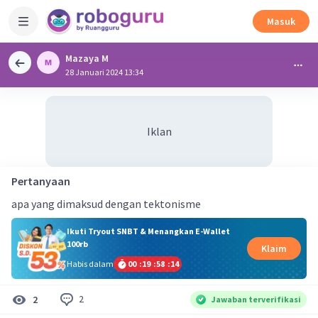
Masuk
Mazaya M
28 Januari 2024 13:34
Iklan
Pertanyaan
apa yang dimaksud dengan tektonisme
Ikuti Tryout SNBT & Menangkan E-Wallet
100rb
Klaim
Habis dalam
00
:
19
:
58
:
14
2
2
Jawaban terverifikasi