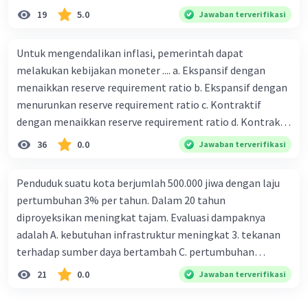
19
5.0
Jawaban terverifikasi
Untuk mengendalikan inflasi, pemerintah dapat
melakukan kebijakan moneter .... a. Ekspansif dengan
menaikkan reserve requirement ratio b. Ekspansif dengan
menurunkan reserve requirement ratio c. Kontraktif
dengan menaikkan reserve requirement ratio d. Kontraktif
dengan menurunkan reserve requirement ratio e.
36
0.0
Jawaban terverifikasi
Ekspansif dengan menaikkan tingkat diskonto Bila Bank
Indonesia melakukan kebijakan moneter ekspansif,
Penduduk suatu kota berjumlah 500.000 jiwa dengan laju
ceteris paribus maka .... a. Menimbulkan inflasi di mana
pertumbuhan 3% per tahun. Dalam 20 tahun
bentuk kurva jumlah uang beredar (penawaran uang) naik
diproyeksikan meningkat tajam. Evaluasi dampaknya
dari kiri bawah ke kanan atas b. Menimbulkan deflasi di
adalah A. kebutuhan infrastruktur meningkat 3. tekanan
mana bentuk kurva jumlah uang beredar (penawaran
terhadap sumber daya bertambah C. pertumbuhan
uang) naik dari kiri bawah ke kanan atas c. Tingkat bunga
eksponensial berdampak jangka panjang D. tidak
21
0.0
Jawaban terverifikasi
meningkat di mana bentuk kurva jumlah uang beredar
memengaruhi tata ruang E. proyeksi penduduk penting
(penawaran uang) naik dari kiri bawah ke kanan atas d.
untuk perencanaan