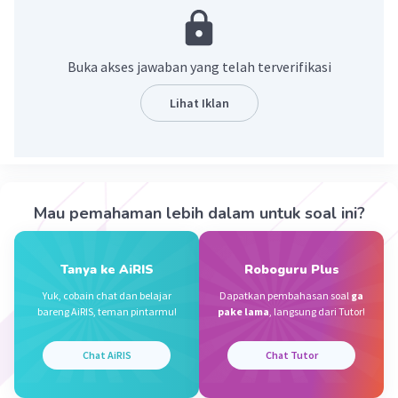
tentang sebuah maksud atau tujuan.
·
0.0
(
0
)
Balas
Beri Rating
Buka akses jawaban yang telah terverifikasi
Lihat Iklan
Kevin L
Gold
Level 87
01 Juni 2024 08:22
Jawaban terverifikasi
Pengertian dari teks eksposisi sendiri mengacu pada
teks non fiksi yang berisi informasi atau pengetahuan.
Iklan
Mau pemahaman lebih dalam untuk soal ini?
Teks eksposisi bersifat nyata dan ilmiah. Bentuknya
disajikan secara singkat, padat, akurat, dan mudah
untuk dipahami.
Tanya ke AiRIS
Roboguru Plus
Yuk, cobain chat dan belajar
Dapatkan pembahasan soal
ga
·
0.0
(
0
)
Balas
Beri Rating
bareng AiRIS, teman pintarmu!
pake lama
, langsung dari Tutor!
Chat AiRIS
Chat Tutor