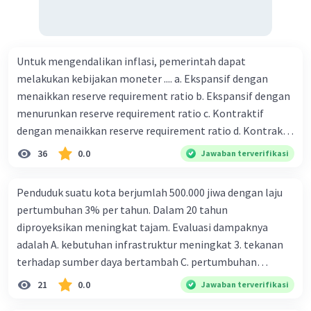
Untuk mengendalikan inflasi, pemerintah dapat
melakukan kebijakan moneter .... a. Ekspansif dengan
menaikkan reserve requirement ratio b. Ekspansif dengan
menurunkan reserve requirement ratio c. Kontraktif
dengan menaikkan reserve requirement ratio d. Kontraktif
dengan menurunkan reserve requirement ratio e.
36
0.0
Jawaban terverifikasi
Ekspansif dengan menaikkan tingkat diskonto Bila Bank
Indonesia melakukan kebijakan moneter ekspansif,
Penduduk suatu kota berjumlah 500.000 jiwa dengan laju
ceteris paribus maka .... a. Menimbulkan inflasi di mana
pertumbuhan 3% per tahun. Dalam 20 tahun
bentuk kurva jumlah uang beredar (penawaran uang) naik
diproyeksikan meningkat tajam. Evaluasi dampaknya
dari kiri bawah ke kanan atas b. Menimbulkan deflasi di
adalah A. kebutuhan infrastruktur meningkat 3. tekanan
mana bentuk kurva jumlah uang beredar (penawaran
terhadap sumber daya bertambah C. pertumbuhan
uang) naik dari kiri bawah ke kanan atas c. Tingkat bunga
eksponensial berdampak jangka panjang D. tidak
21
0.0
Jawaban terverifikasi
meningkat di mana bentuk kurva jumlah uang beredar
memengaruhi tata ruang E. proyeksi penduduk penting
(penawaran uang) naik dari kiri bawah ke kanan atas d.