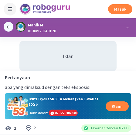
Masuk
Manik M
01 Juni 2024 01:28
Iklan
Pertanyaan
apa yang dimaksud dengan teks eksposisi
Ikuti Tryout SNBT & Menangkan E-Wallet
100rb
Klaim
Habis dalam
02
:
22
:
04
:
38
2
2
Jawaban terverifikasi