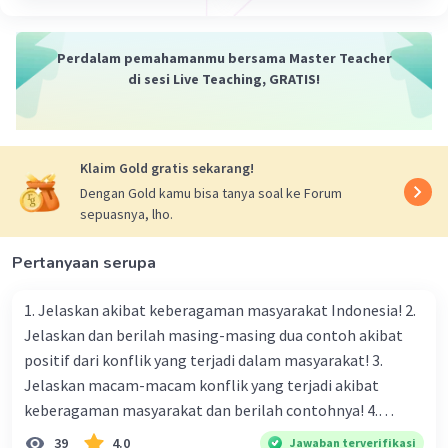
Perdalam pemahamanmu bersama Master Teacher
di sesi Live Teaching, GRATIS!
Klaim Gold gratis sekarang!
Dengan Gold kamu bisa tanya soal ke Forum
sepuasnya, lho.
Pertanyaan serupa
1. Jelaskan akibat keberagaman masyarakat Indonesia! 2.
Jelaskan dan berilah masing-masing dua contoh akibat
positif dari konflik yang terjadi dalam masyarakat! 3.
Jelaskan macam-macam konflik yang terjadi akibat
keberagaman masyarakat dan berilah contohnya! 4.
Mengapa dalam masyarakat yang memiliki keberagaman
39
4.0
Jawaban terverifikasi