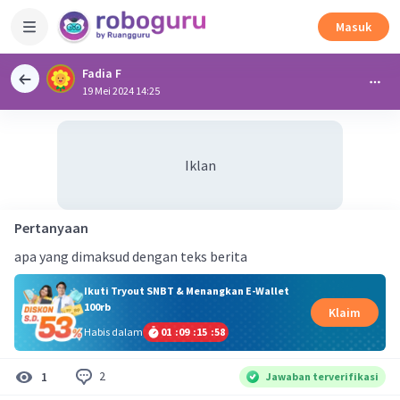
Masuk
Fadia F
19 Mei 2024 14:25
Iklan
Pertanyaan
apa yang dimaksud dengan teks berita
Ikuti Tryout SNBT & Menangkan E-Wallet
100rb
Klaim
Habis dalam
01
:
09
:
15
:
57
2
1
Jawaban terverifikasi