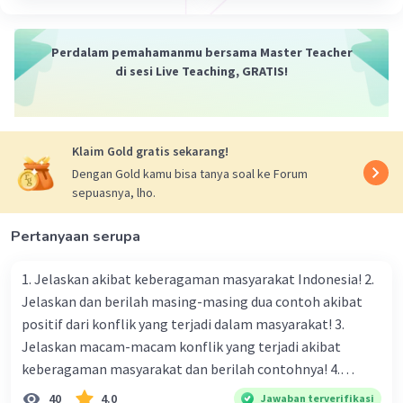
Dengan demikian, tujuan utama dari teks berita adalah
memberikan gambaran obyektif tentang suatu
Perdalam pemahamanmu bersama Master Teacher
peristiwa kepada pembaca sehingga mereka bisa
di sesi Live Teaching, GRATIS!
memperoleh pemahaman mendalam mengenai apa
yang sedang terjadi di sekitar mereka.
·
0.0
(
0
)
Balas
Beri Rating
Klaim Gold gratis sekarang!
Dengan Gold kamu bisa tanya soal ke Forum
sepuasnya, lho.
Selly R
Level 10
19 Mei 2024 16:50
Pertanyaan serupa
Jawaban terverifikasi
1. Jelaskan akibat keberagaman masyarakat Indonesia! 2.
Teks berita ada teks yang biasanya
Iklan
Jelaskan dan berilah masing-masing dua contoh akibat
menyampaikan berita yang isinya berdasarkan di
positif dari konflik yang terjadi dalam masyarakat! 3.
kehidupan nyata atau dengan kata lain yaitu
Jelaskan macam-macam konflik yang terjadi akibat
faktual.
keberagaman masyarakat dan berilah contohnya! 4.
Mengapa dalam masyarakat yang memiliki keberagaman
·
0.0
(
0
)
Balas
Beri Rating
40
4.0
Jawaban terverifikasi