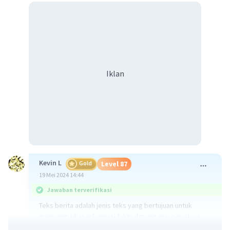
Iklan
Kevin L
Gold
Level 87
19 Mei 2024 14:44
Jawaban terverifikasi
Teks berita adalah jenis teks yang bertujuan untuk
menyampaikan informasi faktual mengenai peristiwa
atau kejadian terbaru yang sedang terjadi di