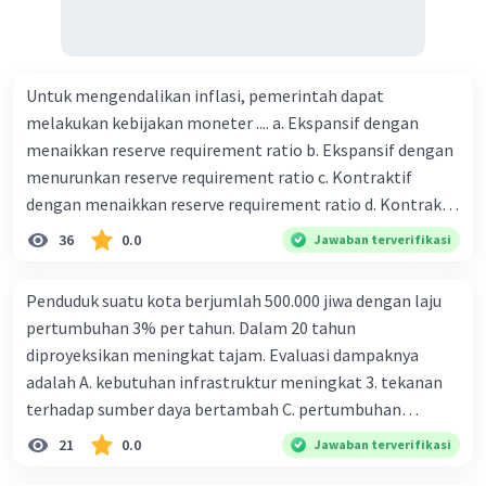
Untuk mengendalikan inflasi, pemerintah dapat
melakukan kebijakan moneter .... a. Ekspansif dengan
menaikkan reserve requirement ratio b. Ekspansif dengan
menurunkan reserve requirement ratio c. Kontraktif
dengan menaikkan reserve requirement ratio d. Kontraktif
dengan menurunkan reserve requirement ratio e.
36
0.0
Jawaban terverifikasi
Ekspansif dengan menaikkan tingkat diskonto Bila Bank
Indonesia melakukan kebijakan moneter ekspansif,
Penduduk suatu kota berjumlah 500.000 jiwa dengan laju
ceteris paribus maka .... a. Menimbulkan inflasi di mana
pertumbuhan 3% per tahun. Dalam 20 tahun
bentuk kurva jumlah uang beredar (penawaran uang) naik
diproyeksikan meningkat tajam. Evaluasi dampaknya
dari kiri bawah ke kanan atas b. Menimbulkan deflasi di
adalah A. kebutuhan infrastruktur meningkat 3. tekanan
mana bentuk kurva jumlah uang beredar (penawaran
terhadap sumber daya bertambah C. pertumbuhan
uang) naik dari kiri bawah ke kanan atas c. Tingkat bunga
eksponensial berdampak jangka panjang D. tidak
21
0.0
Jawaban terverifikasi
meningkat di mana bentuk kurva jumlah uang beredar
memengaruhi tata ruang E. proyeksi penduduk penting
(penawaran uang) naik dari kiri bawah ke kanan atas d.