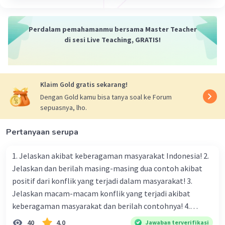
Perdalam pemahamanmu bersama Master Teacher
di sesi Live Teaching, GRATIS!
Klaim Gold gratis sekarang!
Dengan Gold kamu bisa tanya soal ke Forum
sepuasnya, lho.
Pertanyaan serupa
1. Jelaskan akibat keberagaman masyarakat Indonesia! 2.
Jelaskan dan berilah masing-masing dua contoh akibat
positif dari konflik yang terjadi dalam masyarakat! 3.
Jelaskan macam-macam konflik yang terjadi akibat
keberagaman masyarakat dan berilah contohnya! 4.
Mengapa dalam masyarakat yang memiliki keberagaman
40
4.0
Jawaban terverifikasi