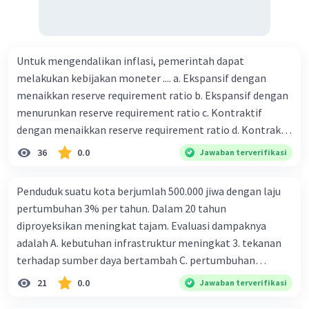
Untuk mengendalikan inflasi, pemerintah dapat
melakukan kebijakan moneter .... a. Ekspansif dengan
menaikkan reserve requirement ratio b. Ekspansif dengan
menurunkan reserve requirement ratio c. Kontraktif
dengan menaikkan reserve requirement ratio d. Kontraktif
dengan menurunkan reserve requirement ratio e.
36
0.0
Jawaban terverifikasi
Ekspansif dengan menaikkan tingkat diskonto Bila Bank
Indonesia melakukan kebijakan moneter ekspansif,
Penduduk suatu kota berjumlah 500.000 jiwa dengan laju
ceteris paribus maka .... a. Menimbulkan inflasi di mana
pertumbuhan 3% per tahun. Dalam 20 tahun
bentuk kurva jumlah uang beredar (penawaran uang) naik
diproyeksikan meningkat tajam. Evaluasi dampaknya
dari kiri bawah ke kanan atas b. Menimbulkan deflasi di
adalah A. kebutuhan infrastruktur meningkat 3. tekanan
mana bentuk kurva jumlah uang beredar (penawaran
terhadap sumber daya bertambah C. pertumbuhan
uang) naik dari kiri bawah ke kanan atas c. Tingkat bunga
eksponensial berdampak jangka panjang D. tidak
21
0.0
Jawaban terverifikasi
meningkat di mana bentuk kurva jumlah uang beredar
memengaruhi tata ruang E. proyeksi penduduk penting
(penawaran uang) naik dari kiri bawah ke kanan atas d.