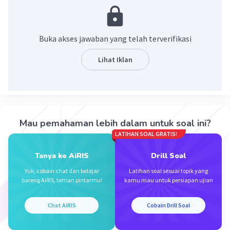
menggantung pada atap gua
·
0.0
(
0
)
Balas
Beri Rating
Buka akses jawaban yang telah terverifikasi
Lihat Iklan
Hilya H
Level 94
13 Januari 2024 14:09
Jawaban terverifikasi
Stalaktit adalah jenis mineral sekunder yang
Iklan
Mau pemahaman lebih dalam untuk soal ini?
menggantung dari langit-langit gua kapur
LATIHAN SOAL GRATIS!
·
0.0
(
0
)
Balas
Beri Rating
Tanya ke AiRIS
Drill Soal
Yuk, cobain chat dan belajar
Latihan soal sesuai topik yang
bareng AiRIS, teman pintarmu!
kamu mau untuk persiapan ujian
Chat AiRIS
Cobain Drill Soal