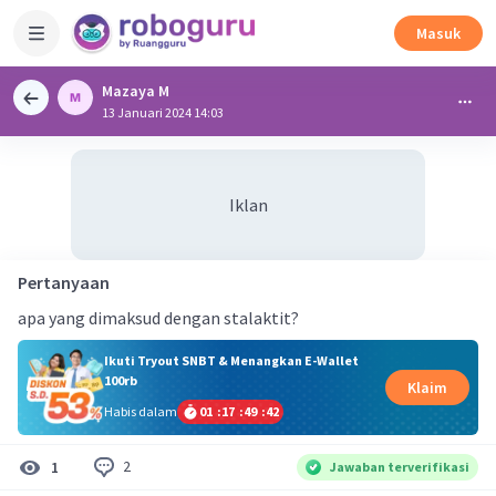
Masuk
Mazaya M
13 Januari 2024 14:03
Iklan
Pertanyaan
apa yang dimaksud dengan stalaktit?
Ikuti Tryout SNBT & Menangkan E-Wallet
100rb
Klaim
Habis dalam
01
:
17
:
49
:
41
2
1
Jawaban terverifikasi