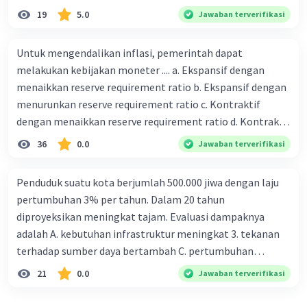
19
5.0
Jawaban terverifikasi
Untuk mengendalikan inflasi, pemerintah dapat
melakukan kebijakan moneter .... a. Ekspansif dengan
menaikkan reserve requirement ratio b. Ekspansif dengan
menurunkan reserve requirement ratio c. Kontraktif
dengan menaikkan reserve requirement ratio d. Kontraktif
dengan menurunkan reserve requirement ratio e.
36
0.0
Jawaban terverifikasi
Ekspansif dengan menaikkan tingkat diskonto Bila Bank
Indonesia melakukan kebijakan moneter ekspansif,
Penduduk suatu kota berjumlah 500.000 jiwa dengan laju
ceteris paribus maka .... a. Menimbulkan inflasi di mana
pertumbuhan 3% per tahun. Dalam 20 tahun
bentuk kurva jumlah uang beredar (penawaran uang) naik
diproyeksikan meningkat tajam. Evaluasi dampaknya
dari kiri bawah ke kanan atas b. Menimbulkan deflasi di
adalah A. kebutuhan infrastruktur meningkat 3. tekanan
mana bentuk kurva jumlah uang beredar (penawaran
terhadap sumber daya bertambah C. pertumbuhan
uang) naik dari kiri bawah ke kanan atas c. Tingkat bunga
eksponensial berdampak jangka panjang D. tidak
21
0.0
Jawaban terverifikasi
meningkat di mana bentuk kurva jumlah uang beredar
memengaruhi tata ruang E. proyeksi penduduk penting
(penawaran uang) naik dari kiri bawah ke kanan atas d.
untuk perencanaan