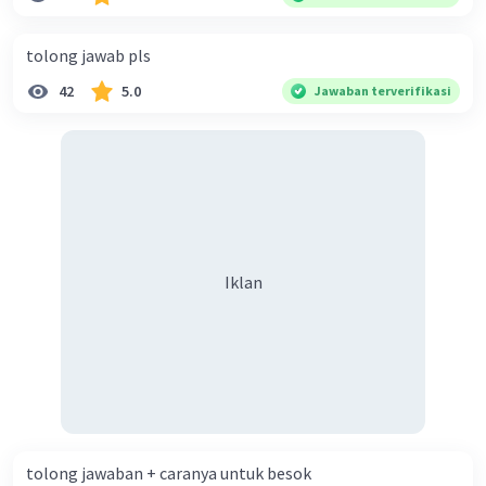
diperlukan harmoni? 5. Indonesia merupakan negara yang
kaya akan keberagaman baik dilihat dari agama, suku, ras,
tolong jawab pls
bahasa, dan budaya. Berdasarkan pernyataan tersebut,
42
5.0
Jawaban terverifikasi
apa yang dapat kalian lakukan untuk menjaga
keberagaman supaya terhindar dari konflik?
Iklan
tolong jawaban + caranya untuk besok