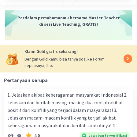
Perdalam pemahamanmu bersama Master Teacher
di sesi Live Teaching, GRATIS!
Klaim Gold gratis sekarang!
Dengan Gold kamu bisa tanya soal ke Forum
sepuasnya, lho.
Pertanyaan serupa
1. Jelaskan akibat keberagaman masyarakat Indonesia! 2.
Jelaskan dan berilah masing-masing dua contoh akibat
positif dari konflik yang terjadi dalam masyarakat! 3.
Jelaskan macam-macam konflik yang terjadi akibat
keberagaman masyarakat dan berilah contohnya! 4.
Mengapa dalam masyarakat yang memiliki keberagaman
40
4.0
Jawaban terverifikasi