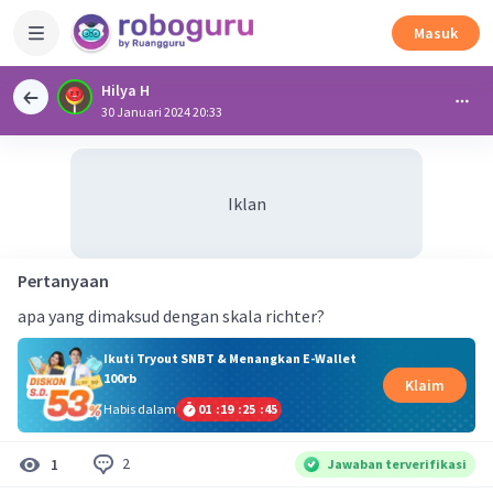
Masuk
Hilya H
30 Januari 2024 20:33
Iklan
Pertanyaan
apa yang dimaksud dengan skala richter?
Ikuti Tryout SNBT & Menangkan E-Wallet
100rb
Klaim
Habis dalam
01
:
19
:
25
:
45
2
1
Jawaban terverifikasi