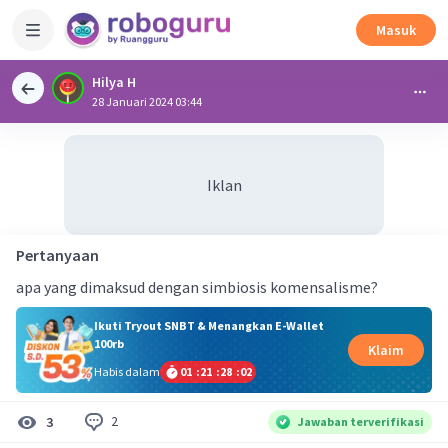
Masuk
Hilya H
28 Januari 2024 03:44
Iklan
Pertanyaan
apa yang dimaksud dengan simbiosis komensalisme?
Ikuti Tryout SNBT & Menangkan E-Wallet
100rb
Klaim
Habis dalam
01
:
21
:
28
:
01
2
3
Jawaban terverifikasi