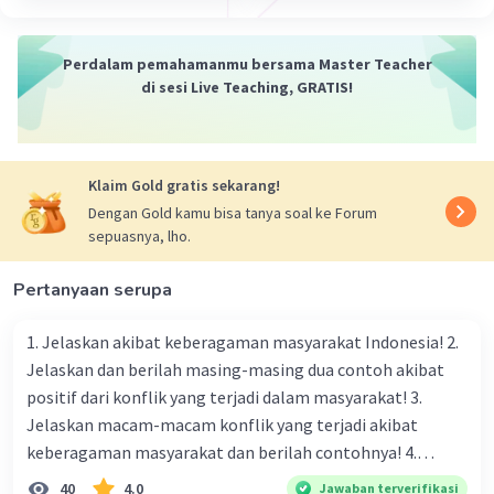
·
0.0
(
0
)
Balas
Beri Rating
Perdalam pemahamanmu bersama Master Teacher
di sesi Live Teaching, GRATIS!
Klaim Gold gratis sekarang!
Dengan Gold kamu bisa tanya soal ke Forum
sepuasnya, lho.
Pertanyaan serupa
1. Jelaskan akibat keberagaman masyarakat Indonesia! 2.
Jelaskan dan berilah masing-masing dua contoh akibat
positif dari konflik yang terjadi dalam masyarakat! 3.
Jelaskan macam-macam konflik yang terjadi akibat
keberagaman masyarakat dan berilah contohnya! 4.
Mengapa dalam masyarakat yang memiliki keberagaman
40
4.0
Jawaban terverifikasi