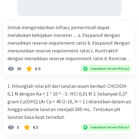
Untuk mengendalikan inflasi, pemerintah dapat
melakukan kebijakan moneter .... a. Ekspansif dengan
menaikkan reserve requirement ratio b. Ekspansif dengan
menurunkan reserve requirement ratio c. Kontraktif
dengan menaikkan reserve requirement ratio d. Kontraktif
dengan menurunkan reserve requirement ratio e.
36
0.0
Jawaban terverifikasi
Ekspansif dengan menaikkan tingkat diskonto Bila Bank
Indonesia melakukan kebijakan moneter ekspansif,
1. Hitunglah nilai pH dari larutan asam berikut: CHCOOH
ceteris paribus maka .... a. Menimbulkan inflasi di mana
0,1 M dengan Ka = 1 * 10 ^ - 5 : HCI 0,01 M 2. Sebanyak 0,37
bentuk kurva jumlah uang beredar (penawaran uang) naik
gram Ca(OH)2 (Ar Ca = 40 O-16, H = 1 ) dilarutkan dalam air
dari kiri bawah ke kanan atas b. Menimbulkan deflasi di
hingga volume larutan menjadi 500 mL.. Tentukan pH
mana bentuk kurva jumlah uang beredar (penawaran
larutan basa kuat tersebut.
uang) naik dari kiri bawah ke kanan atas c. Tingkat bunga
5
4.5
Jawaban terverifikasi
meningkat di mana bentuk kurva jumlah uang beredar
(penawaran uang) naik dari kiri bawah ke kanan atas d.