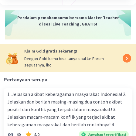
·
0.0
(
0
)
Balas
Beri Rating
Perdalam pemahamanmu bersama Master Teacher
di sesi Live Teaching, GRATIS!
Klaim Gold gratis sekarang!
Dengan Gold kamu bisa tanya soal ke Forum
sepuasnya, lho.
Pertanyaan serupa
1. Jelaskan akibat keberagaman masyarakat Indonesia! 2.
Jelaskan dan berilah masing-masing dua contoh akibat
positif dari konflik yang terjadi dalam masyarakat! 3.
Jelaskan macam-macam konflik yang terjadi akibat
keberagaman masyarakat dan berilah contohnya! 4.
Mengapa dalam masyarakat yang memiliki keberagaman
40
4.0
Jawaban terverifikasi