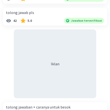
diperlukan harmoni? 5. Indonesia merupakan negara yang
kaya akan keberagaman baik dilihat dari agama, suku, ras,
tolong jawab pls
bahasa, dan budaya. Berdasarkan pernyataan tersebut,
42
5.0
Jawaban terverifikasi
apa yang dapat kalian lakukan untuk menjaga
keberagaman supaya terhindar dari konflik?
Iklan
tolong jawaban + caranya untuk besok