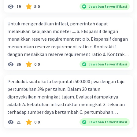
19
5.0
Jawaban terverifikasi
Untuk mengendalikan inflasi, pemerintah dapat
melakukan kebijakan moneter .... a. Ekspansif dengan
menaikkan reserve requirement ratio b. Ekspansif dengan
menurunkan reserve requirement ratio c. Kontraktif
dengan menaikkan reserve requirement ratio d. Kontraktif
dengan menurunkan reserve requirement ratio e.
36
0.0
Jawaban terverifikasi
Ekspansif dengan menaikkan tingkat diskonto Bila Bank
Indonesia melakukan kebijakan moneter ekspansif,
Penduduk suatu kota berjumlah 500.000 jiwa dengan laju
ceteris paribus maka .... a. Menimbulkan inflasi di mana
pertumbuhan 3% per tahun. Dalam 20 tahun
bentuk kurva jumlah uang beredar (penawaran uang) naik
diproyeksikan meningkat tajam. Evaluasi dampaknya
dari kiri bawah ke kanan atas b. Menimbulkan deflasi di
adalah A. kebutuhan infrastruktur meningkat 3. tekanan
mana bentuk kurva jumlah uang beredar (penawaran
terhadap sumber daya bertambah C. pertumbuhan
uang) naik dari kiri bawah ke kanan atas c. Tingkat bunga
eksponensial berdampak jangka panjang D. tidak
21
0.0
Jawaban terverifikasi
meningkat di mana bentuk kurva jumlah uang beredar
memengaruhi tata ruang E. proyeksi penduduk penting
(penawaran uang) naik dari kiri bawah ke kanan atas d.
untuk perencanaan