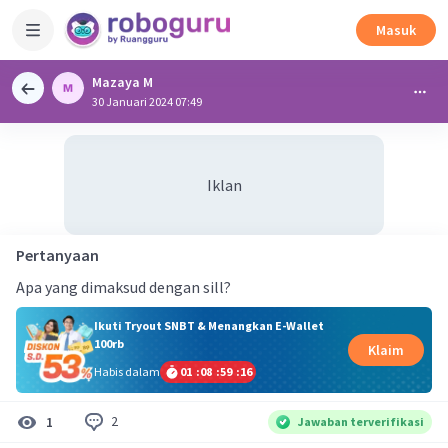
Masuk
Mazaya M
30 Januari 2024 07:49
Iklan
Pertanyaan
Apa yang dimaksud dengan sill?
Ikuti Tryout SNBT & Menangkan E-Wallet
100rb
Klaim
Habis dalam
01
:
08
:
59
:
16
2
1
Jawaban terverifikasi