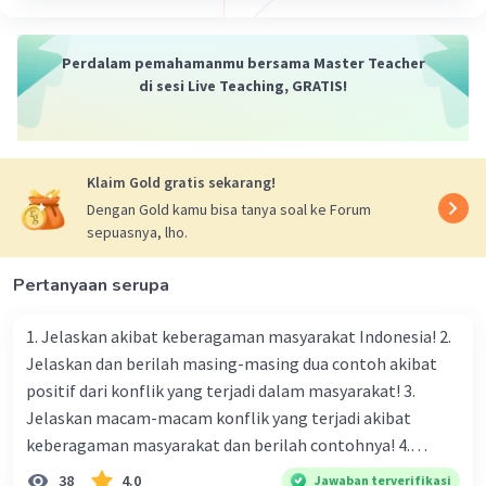
Perdalam pemahamanmu bersama Master Teacher
di sesi Live Teaching, GRATIS!
Klaim Gold gratis sekarang!
Dengan Gold kamu bisa tanya soal ke Forum
sepuasnya, lho.
Pertanyaan serupa
1. Jelaskan akibat keberagaman masyarakat Indonesia! 2.
Jelaskan dan berilah masing-masing dua contoh akibat
positif dari konflik yang terjadi dalam masyarakat! 3.
Jelaskan macam-macam konflik yang terjadi akibat
keberagaman masyarakat dan berilah contohnya! 4.
Mengapa dalam masyarakat yang memiliki keberagaman
38
4.0
Jawaban terverifikasi