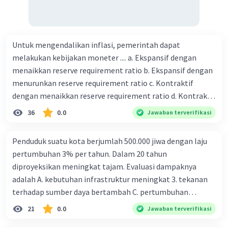
Untuk mengendalikan inflasi, pemerintah dapat
melakukan kebijakan moneter .... a. Ekspansif dengan
menaikkan reserve requirement ratio b. Ekspansif dengan
menurunkan reserve requirement ratio c. Kontraktif
dengan menaikkan reserve requirement ratio d. Kontraktif
dengan menurunkan reserve requirement ratio e.
36
0.0
Jawaban terverifikasi
Ekspansif dengan menaikkan tingkat diskonto Bila Bank
Indonesia melakukan kebijakan moneter ekspansif,
Penduduk suatu kota berjumlah 500.000 jiwa dengan laju
ceteris paribus maka .... a. Menimbulkan inflasi di mana
pertumbuhan 3% per tahun. Dalam 20 tahun
bentuk kurva jumlah uang beredar (penawaran uang) naik
diproyeksikan meningkat tajam. Evaluasi dampaknya
dari kiri bawah ke kanan atas b. Menimbulkan deflasi di
adalah A. kebutuhan infrastruktur meningkat 3. tekanan
mana bentuk kurva jumlah uang beredar (penawaran
terhadap sumber daya bertambah C. pertumbuhan
uang) naik dari kiri bawah ke kanan atas c. Tingkat bunga
eksponensial berdampak jangka panjang D. tidak
21
0.0
Jawaban terverifikasi
meningkat di mana bentuk kurva jumlah uang beredar
memengaruhi tata ruang E. proyeksi penduduk penting
(penawaran uang) naik dari kiri bawah ke kanan atas d.