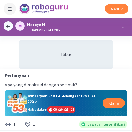
Masuk
Mazaya M
13 Januari 2024 13:06
Iklan
Pertanyaan
Apa yang dimaksud dengan seismik?
Ikuti Tryout SNBT & Menangkan E-Wallet
100rb
Klaim
Habis dalam
00
:
20
:
28
:
15
2
1
Jawaban terverifikasi