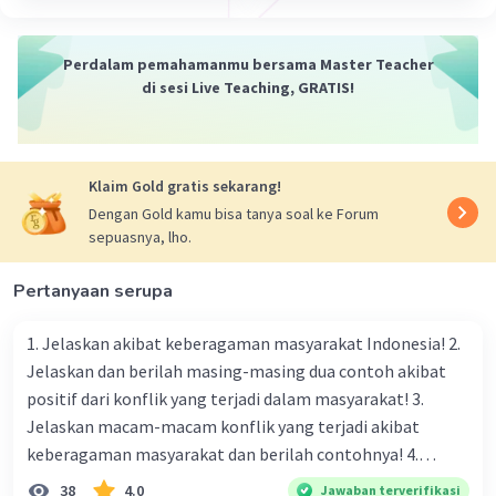
Perdalam pemahamanmu bersama Master Teacher
di sesi Live Teaching, GRATIS!
Klaim Gold gratis sekarang!
Dengan Gold kamu bisa tanya soal ke Forum
sepuasnya, lho.
Pertanyaan serupa
1. Jelaskan akibat keberagaman masyarakat Indonesia! 2.
Jelaskan dan berilah masing-masing dua contoh akibat
positif dari konflik yang terjadi dalam masyarakat! 3.
Jelaskan macam-macam konflik yang terjadi akibat
keberagaman masyarakat dan berilah contohnya! 4.
Mengapa dalam masyarakat yang memiliki keberagaman
38
4.0
Jawaban terverifikasi