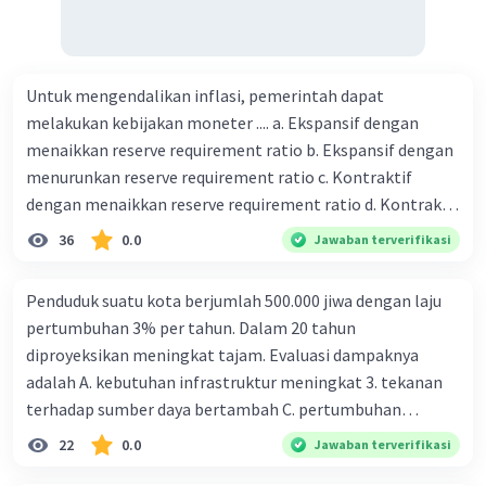
Untuk mengendalikan inflasi, pemerintah dapat
melakukan kebijakan moneter .... a. Ekspansif dengan
menaikkan reserve requirement ratio b. Ekspansif dengan
menurunkan reserve requirement ratio c. Kontraktif
dengan menaikkan reserve requirement ratio d. Kontraktif
dengan menurunkan reserve requirement ratio e.
36
0.0
Jawaban terverifikasi
Ekspansif dengan menaikkan tingkat diskonto Bila Bank
Indonesia melakukan kebijakan moneter ekspansif,
Penduduk suatu kota berjumlah 500.000 jiwa dengan laju
ceteris paribus maka .... a. Menimbulkan inflasi di mana
pertumbuhan 3% per tahun. Dalam 20 tahun
bentuk kurva jumlah uang beredar (penawaran uang) naik
diproyeksikan meningkat tajam. Evaluasi dampaknya
dari kiri bawah ke kanan atas b. Menimbulkan deflasi di
adalah A. kebutuhan infrastruktur meningkat 3. tekanan
mana bentuk kurva jumlah uang beredar (penawaran
terhadap sumber daya bertambah C. pertumbuhan
uang) naik dari kiri bawah ke kanan atas c. Tingkat bunga
eksponensial berdampak jangka panjang D. tidak
22
0.0
Jawaban terverifikasi
meningkat di mana bentuk kurva jumlah uang beredar
memengaruhi tata ruang E. proyeksi penduduk penting
(penawaran uang) naik dari kiri bawah ke kanan atas d.