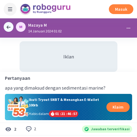
Masuk
Mazaya M
14 Januari 2024 01:02
Iklan
Pertanyaan
apa yang dimaksud dengan sedimentasi marine?
Ikuti Tryout SNBT & Menangkan E-Wallet
100rb
Klaim
Habis dalam
01
:
21
:
46
:
56
2
2
Jawaban terverifikasi