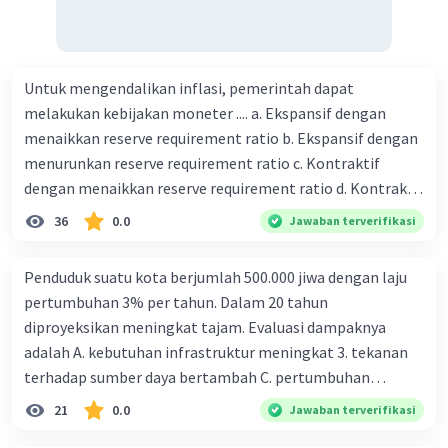
Untuk mengendalikan inflasi, pemerintah dapat
melakukan kebijakan moneter .... a. Ekspansif dengan
menaikkan reserve requirement ratio b. Ekspansif dengan
menurunkan reserve requirement ratio c. Kontraktif
dengan menaikkan reserve requirement ratio d. Kontraktif
dengan menurunkan reserve requirement ratio e.
36
0.0
Jawaban terverifikasi
Ekspansif dengan menaikkan tingkat diskonto Bila Bank
Indonesia melakukan kebijakan moneter ekspansif,
Penduduk suatu kota berjumlah 500.000 jiwa dengan laju
ceteris paribus maka .... a. Menimbulkan inflasi di mana
pertumbuhan 3% per tahun. Dalam 20 tahun
bentuk kurva jumlah uang beredar (penawaran uang) naik
diproyeksikan meningkat tajam. Evaluasi dampaknya
dari kiri bawah ke kanan atas b. Menimbulkan deflasi di
adalah A. kebutuhan infrastruktur meningkat 3. tekanan
mana bentuk kurva jumlah uang beredar (penawaran
terhadap sumber daya bertambah C. pertumbuhan
uang) naik dari kiri bawah ke kanan atas c. Tingkat bunga
eksponensial berdampak jangka panjang D. tidak
21
0.0
Jawaban terverifikasi
meningkat di mana bentuk kurva jumlah uang beredar
memengaruhi tata ruang E. proyeksi penduduk penting
(penawaran uang) naik dari kiri bawah ke kanan atas d.