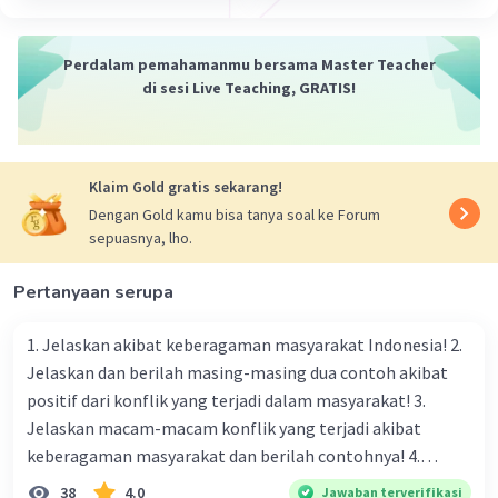
Perdalam pemahamanmu bersama Master Teacher
di sesi Live Teaching, GRATIS!
Klaim Gold gratis sekarang!
Dengan Gold kamu bisa tanya soal ke Forum
sepuasnya, lho.
Pertanyaan serupa
1. Jelaskan akibat keberagaman masyarakat Indonesia! 2.
Jelaskan dan berilah masing-masing dua contoh akibat
positif dari konflik yang terjadi dalam masyarakat! 3.
Jelaskan macam-macam konflik yang terjadi akibat
keberagaman masyarakat dan berilah contohnya! 4.
Mengapa dalam masyarakat yang memiliki keberagaman
38
4.0
Jawaban terverifikasi