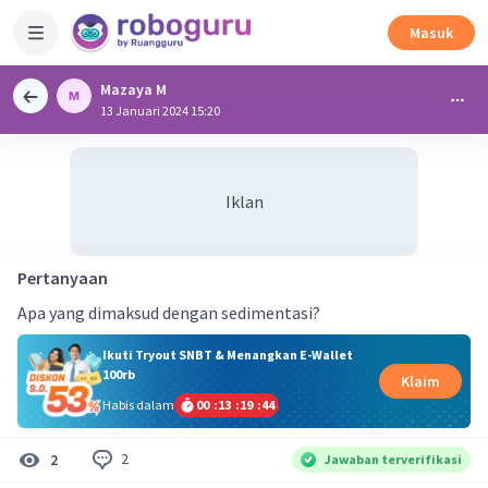
Masuk
Mazaya M
13 Januari 2024 15:20
Iklan
Pertanyaan
Apa yang dimaksud dengan sedimentasi?
Ikuti Tryout SNBT & Menangkan E-Wallet
100rb
Klaim
Habis dalam
00
:
13
:
19
:
44
2
2
Jawaban terverifikasi