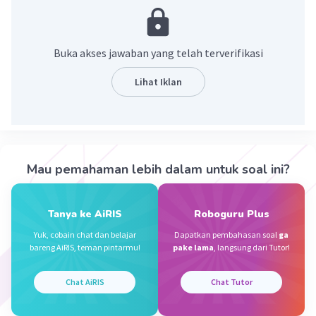
planet.
Penjelasan:
Buka akses jawaban yang telah terverifikasi
Satelit merupakan benda langit yang mengitari
atau mengorbit sebuah planet. Contoh dari
Lihat Iklan
satelit adalah Bulan sebagai satatelit Bumi.
Contoh lainnya ialah Phobos dan Deimos yang
menjadi satelit Mars, Triton yang menjadi satelit
Neptunus, dan masih banyak lagi.
Mau pemahaman lebih dalam untuk soal ini?
Jadi,
benda langit yang mengitari/mengorbit
planet disebut satelit.
Tanya ke AiRIS
Roboguru Plus
·
0.0
(
0
)
Balas
Beri Rating
Yuk, cobain chat dan belajar
Dapatkan pembahasan soal
ga
bareng AiRIS, teman pintarmu!
pake lama
, langsung dari Tutor!
Nanda R
Community
Level 89
Chat AiRIS
Chat Tutor
22 Januari 2024 16:04
Jawaban terverifikasi