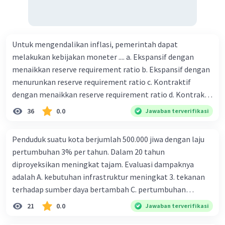
Untuk mengendalikan inflasi, pemerintah dapat
melakukan kebijakan moneter .... a. Ekspansif dengan
menaikkan reserve requirement ratio b. Ekspansif dengan
menurunkan reserve requirement ratio c. Kontraktif
dengan menaikkan reserve requirement ratio d. Kontraktif
dengan menurunkan reserve requirement ratio e.
36
0.0
Jawaban terverifikasi
Ekspansif dengan menaikkan tingkat diskonto Bila Bank
Indonesia melakukan kebijakan moneter ekspansif,
Penduduk suatu kota berjumlah 500.000 jiwa dengan laju
ceteris paribus maka .... a. Menimbulkan inflasi di mana
pertumbuhan 3% per tahun. Dalam 20 tahun
bentuk kurva jumlah uang beredar (penawaran uang) naik
diproyeksikan meningkat tajam. Evaluasi dampaknya
dari kiri bawah ke kanan atas b. Menimbulkan deflasi di
adalah A. kebutuhan infrastruktur meningkat 3. tekanan
mana bentuk kurva jumlah uang beredar (penawaran
terhadap sumber daya bertambah C. pertumbuhan
uang) naik dari kiri bawah ke kanan atas c. Tingkat bunga
eksponensial berdampak jangka panjang D. tidak
21
0.0
Jawaban terverifikasi
meningkat di mana bentuk kurva jumlah uang beredar
memengaruhi tata ruang E. proyeksi penduduk penting
(penawaran uang) naik dari kiri bawah ke kanan atas d.