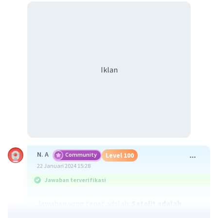
Iklan
N. A
Community
Level 100
22 Januari 2024 15:28
Jawaban terverifikasi
Jawaban yang tepat adalah:
Satelit adalah
benda langit yang mengitari/mengorbit