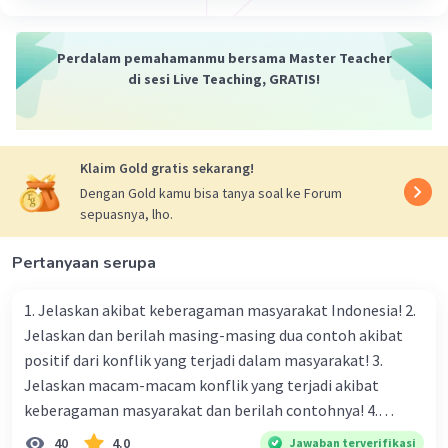
Satelit adalah objek buatan manusia yang
Iklan
Perdalam pemahamanmu bersama Master Teacher
diluncurkan ke ruang angkasa dengan tujuan
di sesi Live Teaching, GRATIS!
tertentu. Satelit dapat beredar di sekitar planet
atau benda langit lainnya dan digunakan untuk
berbagai keperluan, seperti komunikasi,
pengamatan bumi, navigasi, dan keperluan
Klaim Gold gratis sekarang!
militer. Satelit dapat diklasifikasikan
Dengan Gold kamu bisa tanya soal ke Forum
berdasarkan ukuran dan fungsinya, seperti
sepuasnya, lho.
satelit kecil, microsatelit, nanosatelit, dan
satelit cuaca.
Pertanyaan serupa
·
0.0
(
0
)
Balas
Beri Rating
1. Jelaskan akibat keberagaman masyarakat Indonesia! 2.
Jelaskan dan berilah masing-masing dua contoh akibat
positif dari konflik yang terjadi dalam masyarakat! 3.
Jelaskan macam-macam konflik yang terjadi akibat
keberagaman masyarakat dan berilah contohnya! 4.
Mengapa dalam masyarakat yang memiliki keberagaman
40
4.0
Jawaban terverifikasi