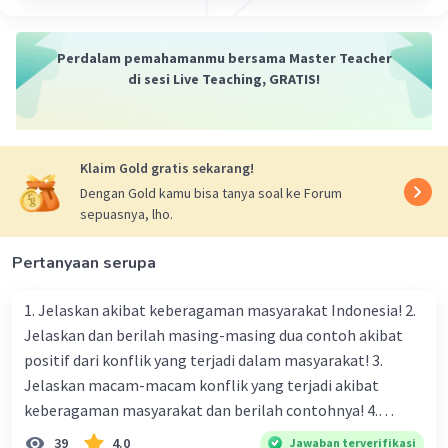
Perdalam pemahamanmu bersama Master Teacher
di sesi Live Teaching, GRATIS!
Klaim Gold gratis sekarang!
Dengan Gold kamu bisa tanya soal ke Forum
sepuasnya, lho.
Pertanyaan serupa
1. Jelaskan akibat keberagaman masyarakat Indonesia! 2.
Jelaskan dan berilah masing-masing dua contoh akibat
positif dari konflik yang terjadi dalam masyarakat! 3.
Jelaskan macam-macam konflik yang terjadi akibat
keberagaman masyarakat dan berilah contohnya! 4.
Mengapa dalam masyarakat yang memiliki keberagaman
39
4.0
Jawaban terverifikasi