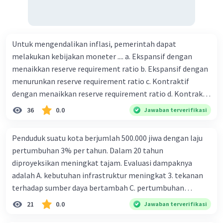
Untuk mengendalikan inflasi, pemerintah dapat
melakukan kebijakan moneter .... a. Ekspansif dengan
menaikkan reserve requirement ratio b. Ekspansif dengan
menurunkan reserve requirement ratio c. Kontraktif
dengan menaikkan reserve requirement ratio d. Kontraktif
dengan menurunkan reserve requirement ratio e.
36
0.0
Jawaban terverifikasi
Ekspansif dengan menaikkan tingkat diskonto Bila Bank
Indonesia melakukan kebijakan moneter ekspansif,
Penduduk suatu kota berjumlah 500.000 jiwa dengan laju
ceteris paribus maka .... a. Menimbulkan inflasi di mana
pertumbuhan 3% per tahun. Dalam 20 tahun
bentuk kurva jumlah uang beredar (penawaran uang) naik
diproyeksikan meningkat tajam. Evaluasi dampaknya
dari kiri bawah ke kanan atas b. Menimbulkan deflasi di
adalah A. kebutuhan infrastruktur meningkat 3. tekanan
mana bentuk kurva jumlah uang beredar (penawaran
terhadap sumber daya bertambah C. pertumbuhan
uang) naik dari kiri bawah ke kanan atas c. Tingkat bunga
eksponensial berdampak jangka panjang D. tidak
21
0.0
Jawaban terverifikasi
meningkat di mana bentuk kurva jumlah uang beredar
memengaruhi tata ruang E. proyeksi penduduk penting
(penawaran uang) naik dari kiri bawah ke kanan atas d.