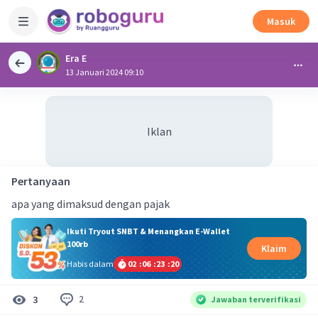
Masuk
Era E
13 Januari 2024 09:10
Iklan
Pertanyaan
apa yang dimaksud dengan pajak
Ikuti Tryout SNBT & Menangkan E-Wallet
100rb
Klaim
Habis dalam
02
:
06
:
23
:
19
2
3
Jawaban terverifikasi