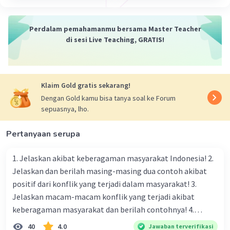
panas yang membantu menjaga suhu tubuh.
* Menjaga postur tubuh: Otot membantu menjaga tubuh
Perdalam pemahamanmu bersama Master Teacher
agar tetap tegak.
di sesi Live Teaching, GRATIS!
* Melindungi organ dalam: Otot perut melindungi organ
dalam dari benturan.
Struktur otot:
Otot terdiri dari serat-serat otot yang tersusun secara
paralel. Setiap serat otot mengandung protein aktin dan
Klaim Gold gratis sekarang!
myosin yang berperan dalam kontraksi otot.
Dengan Gold kamu bisa tanya soal ke Forum
Gangguan pada otot:
sepuasnya, lho.
Beberapa gangguan yang dapat terjadi pada otot antara
lain:
Pertanyaan serupa
* Kram otot: Kontraksi otot yang tiba-tiba dan
menyakitkan.
1. Jelaskan akibat keberagaman masyarakat Indonesia! 2.
* Atrofi otot: Pengecilan ukuran otot akibat kurang
digunakan.
Jelaskan dan berilah masing-masing dua contoh akibat
* Distrofi otot: Kelainan genetik yang menyebabkan
positif dari konflik yang terjadi dalam masyarakat! 3.
melemahnya otot secara progresif.
Jelaskan macam-macam konflik yang terjadi akibat
Pentingnya menjaga kesehatan otot:
keberagaman masyarakat dan berilah contohnya! 4.
Otot yang sehat sangat penting untuk menjaga kualitas
Mengapa dalam masyarakat yang memiliki keberagaman
hidup. Beberapa cara untuk menjaga kesehatan otot
40
4.0
Jawaban terverifikasi