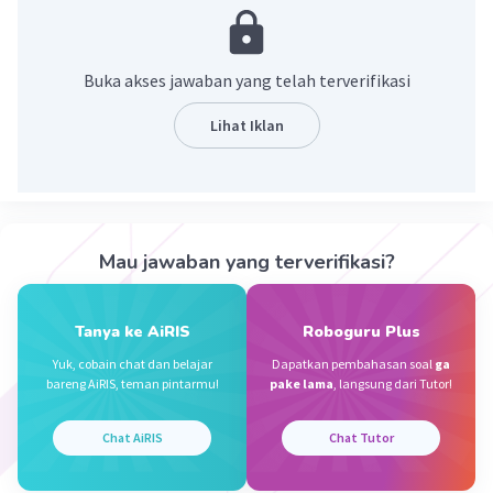
Bagaimana otot bekerja?
Otot bekerja dengan cara berkontraksi dan relaksasi.
Ketika kita ingin melakukan gerakan, otak mengirimkan
sinyal ke otot yang bersangkutan. Sinyal ini
Buka akses jawaban yang telah terverifikasi
menyebabkan otot berkontraksi, sehingga menarik
tulang yang terhubung dengannya dan menghasilkan
Lihat Iklan
gerakan.
Jenis-jenis otot:
Ada tiga jenis otot utama dalam tubuh manusia:
* Otot lurik: Melekat pada tulang, bekerja secara sadar,
dan bertanggung jawab atas gerakan tubuh secara
umum. Contoh: otot lengan, kaki.
Mau jawaban yang terverifikasi?
* Otot polos: Terdapat pada organ dalam seperti
lambung, usus, dan pembuluh darah. Bekerja secara
tidak sadar dan mengatur fungsi organ dalam.
Tanya ke AiRIS
Roboguru Plus
* Otot jantung: Hanya ditemukan di jantung, bekerja
Yuk, cobain chat dan belajar
Dapatkan pembahasan soal
ga
secara tidak sadar, dan memompa darah ke seluruh
bareng AiRIS, teman pintarmu!
pake lama
, langsung dari Tutor!
tubuh.
Fungsi otot:
Chat AiRIS
Chat Tutor
Selain sebagai alat gerak, otot juga memiliki fungsi lain
seperti:
* Menghasilkan panas: Kontraksi otot menghasilkan