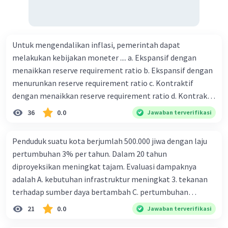
Untuk mengendalikan inflasi, pemerintah dapat
melakukan kebijakan moneter .... a. Ekspansif dengan
menaikkan reserve requirement ratio b. Ekspansif dengan
menurunkan reserve requirement ratio c. Kontraktif
dengan menaikkan reserve requirement ratio d. Kontraktif
dengan menurunkan reserve requirement ratio e.
36
0.0
Jawaban terverifikasi
Ekspansif dengan menaikkan tingkat diskonto Bila Bank
Indonesia melakukan kebijakan moneter ekspansif,
Penduduk suatu kota berjumlah 500.000 jiwa dengan laju
ceteris paribus maka .... a. Menimbulkan inflasi di mana
pertumbuhan 3% per tahun. Dalam 20 tahun
bentuk kurva jumlah uang beredar (penawaran uang) naik
diproyeksikan meningkat tajam. Evaluasi dampaknya
dari kiri bawah ke kanan atas b. Menimbulkan deflasi di
adalah A. kebutuhan infrastruktur meningkat 3. tekanan
mana bentuk kurva jumlah uang beredar (penawaran
terhadap sumber daya bertambah C. pertumbuhan
uang) naik dari kiri bawah ke kanan atas c. Tingkat bunga
eksponensial berdampak jangka panjang D. tidak
21
0.0
Jawaban terverifikasi
meningkat di mana bentuk kurva jumlah uang beredar
memengaruhi tata ruang E. proyeksi penduduk penting
(penawaran uang) naik dari kiri bawah ke kanan atas d.