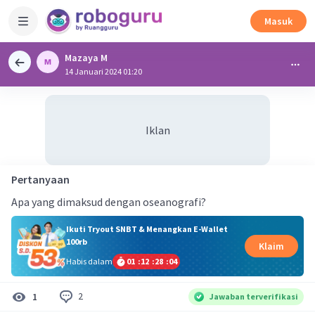
Masuk
Mazaya M
14 Januari 2024 01:20
Iklan
Pertanyaan
Apa yang dimaksud dengan oseanografi?
Ikuti Tryout SNBT & Menangkan E-Wallet
100rb
Klaim
Habis dalam
01
:
12
:
28
:
03
2
1
Jawaban terverifikasi