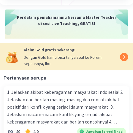
Perdalam pemahamanmu bersama Master Teacher
di sesi Live Teaching, GRATIS!
Klaim Gold gratis sekarang!
Dengan Gold kamu bisa tanya soal ke Forum
sepuasnya, lho.
Pertanyaan serupa
1. Jelaskan akibat keberagaman masyarakat Indonesia! 2.
Jelaskan dan berilah masing-masing dua contoh akibat
positif dari konflik yang terjadi dalam masyarakat! 3.
Jelaskan macam-macam konflik yang terjadi akibat
keberagaman masyarakat dan berilah contohnya! 4.
Mengapa dalam masyarakat yang memiliki keberagaman
40
4.0
Jawaban terverifikasi