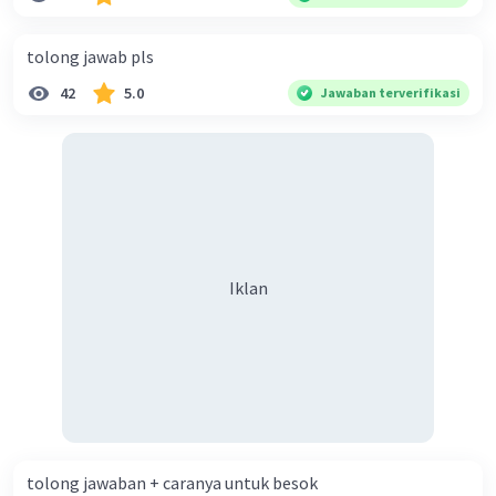
diperlukan harmoni? 5. Indonesia merupakan negara yang
kaya akan keberagaman baik dilihat dari agama, suku, ras,
tolong jawab pls
bahasa, dan budaya. Berdasarkan pernyataan tersebut,
42
5.0
Jawaban terverifikasi
apa yang dapat kalian lakukan untuk menjaga
keberagaman supaya terhindar dari konflik?
Iklan
tolong jawaban + caranya untuk besok