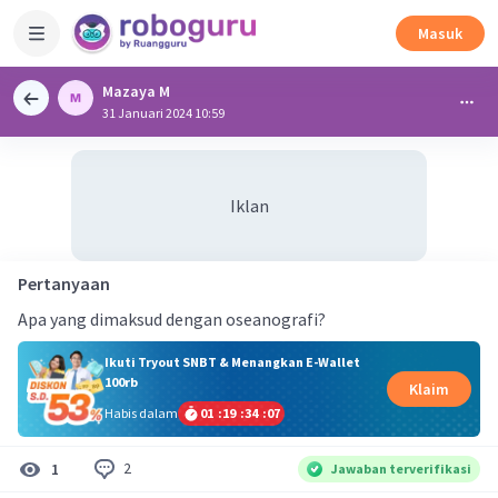
Masuk
Mazaya M
31 Januari 2024 10:59
Iklan
Pertanyaan
Apa yang dimaksud dengan oseanografi?
Ikuti Tryout SNBT & Menangkan E-Wallet
100rb
Klaim
Habis dalam
01
:
19
:
34
:
06
2
1
Jawaban terverifikasi