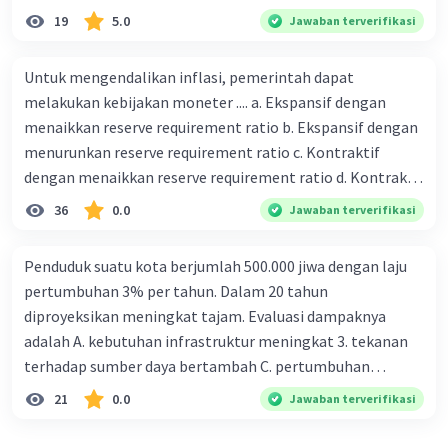
19
5.0
Jawaban terverifikasi
Untuk mengendalikan inflasi, pemerintah dapat
melakukan kebijakan moneter .... a. Ekspansif dengan
menaikkan reserve requirement ratio b. Ekspansif dengan
menurunkan reserve requirement ratio c. Kontraktif
dengan menaikkan reserve requirement ratio d. Kontraktif
dengan menurunkan reserve requirement ratio e.
36
0.0
Jawaban terverifikasi
Ekspansif dengan menaikkan tingkat diskonto Bila Bank
Indonesia melakukan kebijakan moneter ekspansif,
Penduduk suatu kota berjumlah 500.000 jiwa dengan laju
ceteris paribus maka .... a. Menimbulkan inflasi di mana
pertumbuhan 3% per tahun. Dalam 20 tahun
bentuk kurva jumlah uang beredar (penawaran uang) naik
diproyeksikan meningkat tajam. Evaluasi dampaknya
dari kiri bawah ke kanan atas b. Menimbulkan deflasi di
adalah A. kebutuhan infrastruktur meningkat 3. tekanan
mana bentuk kurva jumlah uang beredar (penawaran
terhadap sumber daya bertambah C. pertumbuhan
uang) naik dari kiri bawah ke kanan atas c. Tingkat bunga
eksponensial berdampak jangka panjang D. tidak
21
0.0
Jawaban terverifikasi
meningkat di mana bentuk kurva jumlah uang beredar
memengaruhi tata ruang E. proyeksi penduduk penting
(penawaran uang) naik dari kiri bawah ke kanan atas d.
untuk perencanaan