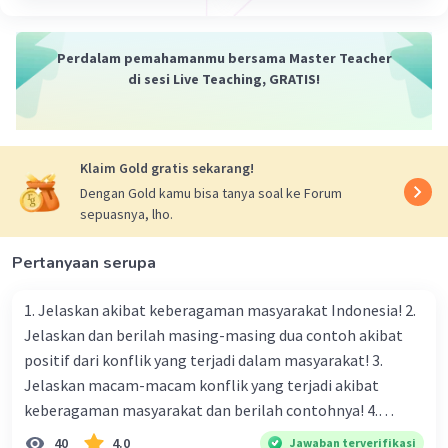
·
0.0
(
0
)
Balas
Beri Rating
Perdalam pemahamanmu bersama Master Teacher
di sesi Live Teaching, GRATIS!
Klaim Gold gratis sekarang!
Dengan Gold kamu bisa tanya soal ke Forum
sepuasnya, lho.
Pertanyaan serupa
1. Jelaskan akibat keberagaman masyarakat Indonesia! 2.
Jelaskan dan berilah masing-masing dua contoh akibat
positif dari konflik yang terjadi dalam masyarakat! 3.
Jelaskan macam-macam konflik yang terjadi akibat
keberagaman masyarakat dan berilah contohnya! 4.
Mengapa dalam masyarakat yang memiliki keberagaman
40
4.0
Jawaban terverifikasi