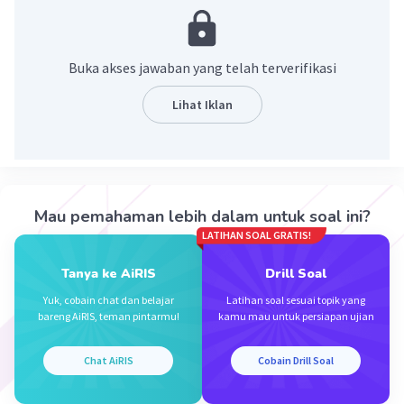
atau cara pemecahan masalah dengan
langkah-langkah yang telah tersusun secara
sistematis
.
Buka akses jawaban yang telah terverifikasi
·
0.0
(
0
)
Balas
Beri Rating
Lihat Iklan
Mau pemahaman lebih dalam untuk soal ini?
LATIHAN SOAL GRATIS!
Iklan
Tanya ke AiRIS
Drill Soal
Yuk, cobain chat dan belajar
Latihan soal sesuai topik yang
bareng AiRIS, teman pintarmu!
kamu mau untuk persiapan ujian
Chat AiRIS
Cobain Drill Soal