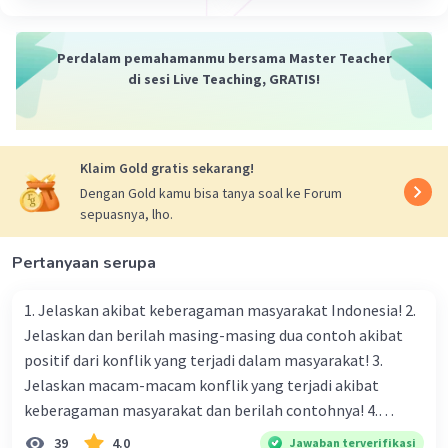
Perdalam pemahamanmu bersama Master Teacher
di sesi Live Teaching, GRATIS!
Klaim Gold gratis sekarang!
Dengan Gold kamu bisa tanya soal ke Forum
sepuasnya, lho.
Pertanyaan serupa
1. Jelaskan akibat keberagaman masyarakat Indonesia! 2.
Jelaskan dan berilah masing-masing dua contoh akibat
positif dari konflik yang terjadi dalam masyarakat! 3.
Jelaskan macam-macam konflik yang terjadi akibat
keberagaman masyarakat dan berilah contohnya! 4.
Mengapa dalam masyarakat yang memiliki keberagaman
39
4.0
Jawaban terverifikasi