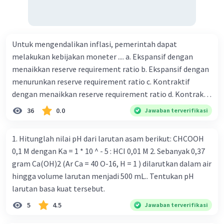
Untuk mengendalikan inflasi, pemerintah dapat
melakukan kebijakan moneter .... a. Ekspansif dengan
menaikkan reserve requirement ratio b. Ekspansif dengan
menurunkan reserve requirement ratio c. Kontraktif
dengan menaikkan reserve requirement ratio d. Kontraktif
dengan menurunkan reserve requirement ratio e.
36
0.0
Jawaban terverifikasi
Ekspansif dengan menaikkan tingkat diskonto Bila Bank
Indonesia melakukan kebijakan moneter ekspansif,
1. Hitunglah nilai pH dari larutan asam berikut: CHCOOH
ceteris paribus maka .... a. Menimbulkan inflasi di mana
0,1 M dengan Ka = 1 * 10 ^ - 5 : HCI 0,01 M 2. Sebanyak 0,37
bentuk kurva jumlah uang beredar (penawaran uang) naik
gram Ca(OH)2 (Ar Ca = 40 O-16, H = 1 ) dilarutkan dalam air
dari kiri bawah ke kanan atas b. Menimbulkan deflasi di
hingga volume larutan menjadi 500 mL.. Tentukan pH
mana bentuk kurva jumlah uang beredar (penawaran
larutan basa kuat tersebut.
uang) naik dari kiri bawah ke kanan atas c. Tingkat bunga
5
4.5
Jawaban terverifikasi
meningkat di mana bentuk kurva jumlah uang beredar
(penawaran uang) naik dari kiri bawah ke kanan atas d.