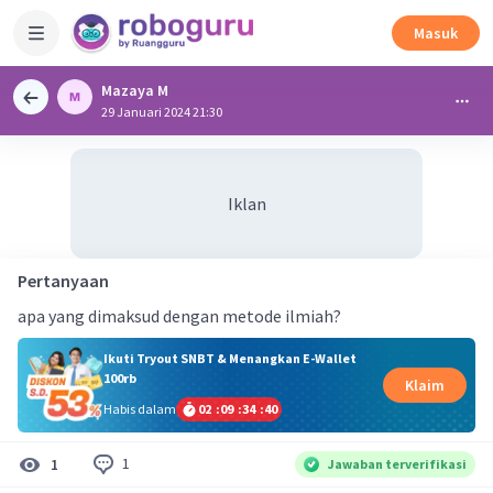
Masuk
Mazaya M
29 Januari 2024 21:30
Iklan
Pertanyaan
apa yang dimaksud dengan metode ilmiah?
Ikuti Tryout SNBT & Menangkan E-Wallet
100rb
Klaim
Habis dalam
02
:
09
:
34
:
39
1
1
Jawaban terverifikasi