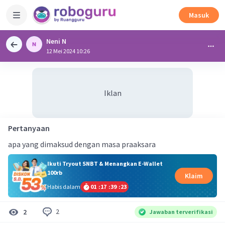
Masuk
Neni N
12 Mei 2024 10:26
Iklan
Pertanyaan
apa yang dimaksud dengan masa praaksara
Ikuti Tryout SNBT & Menangkan E-Wallet
100rb
Klaim
Habis dalam
01
:
17
:
39
:
23
2
2
Jawaban terverifikasi