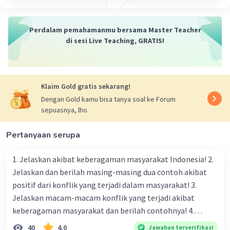
periode sejarah yang terjadi sebelum
perkembangan sistem penulisan atau
Perdalam pemahamanmu bersama Master Teacher
pencatatan sejarah yang sistematis.
di sesi Live Teaching, GRATIS!
Dalam konteks Indonesia, masa praaksara
mencakup periode sejarah sebelum munculnya
catatan tertulis dalam bentuk prasasti atau
naskah kuno. Periode ini umumnya meliputi
Klaim Gold gratis sekarang!
ribuan tahun yang lalu, ketika masyarakat
Dengan Gold kamu bisa tanya soal ke Forum
sepuasnya, lho.
primitif mulai mengembangkan kebudayaan dan
kehidupan sosial di wilayah Nusantara.
Pertanyaan serupa
Selama masa praaksara, manusia hidup dalam
masyarakat praagama dan pramasyarakat di
1. Jelaskan akibat keberagaman masyarakat Indonesia! 2.
mana pengetahuan dan budaya ditransmisikan
Jelaskan dan berilah masing-masing dua contoh akibat
secara lisan, melalui tradisi lisan, cerita rakyat,
dan praktik-praktik kehidupan sehari-hari.
positif dari konflik yang terjadi dalam masyarakat! 3.
Artefak arkeologis, seperti alat-alat batu,
Jelaskan macam-macam konflik yang terjadi akibat
tembikar, dan seni lukis gua, memberikan bukti
keberagaman masyarakat dan berilah contohnya! 4.
tentang kehidupan dan budaya masyarakat pada
Mengapa dalam masyarakat yang memiliki keberagaman
40
4.0
Jawaban terverifikasi