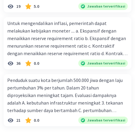
19
5.0
Jawaban terverifikasi
Untuk mengendalikan inflasi, pemerintah dapat
melakukan kebijakan moneter .... a. Ekspansif dengan
menaikkan reserve requirement ratio b. Ekspansif dengan
menurunkan reserve requirement ratio c. Kontraktif
dengan menaikkan reserve requirement ratio d. Kontraktif
dengan menurunkan reserve requirement ratio e.
36
0.0
Jawaban terverifikasi
Ekspansif dengan menaikkan tingkat diskonto Bila Bank
Indonesia melakukan kebijakan moneter ekspansif,
Penduduk suatu kota berjumlah 500.000 jiwa dengan laju
ceteris paribus maka .... a. Menimbulkan inflasi di mana
pertumbuhan 3% per tahun. Dalam 20 tahun
bentuk kurva jumlah uang beredar (penawaran uang) naik
diproyeksikan meningkat tajam. Evaluasi dampaknya
dari kiri bawah ke kanan atas b. Menimbulkan deflasi di
adalah A. kebutuhan infrastruktur meningkat 3. tekanan
mana bentuk kurva jumlah uang beredar (penawaran
terhadap sumber daya bertambah C. pertumbuhan
uang) naik dari kiri bawah ke kanan atas c. Tingkat bunga
eksponensial berdampak jangka panjang D. tidak
21
0.0
Jawaban terverifikasi
meningkat di mana bentuk kurva jumlah uang beredar
memengaruhi tata ruang E. proyeksi penduduk penting
(penawaran uang) naik dari kiri bawah ke kanan atas d.
untuk perencanaan