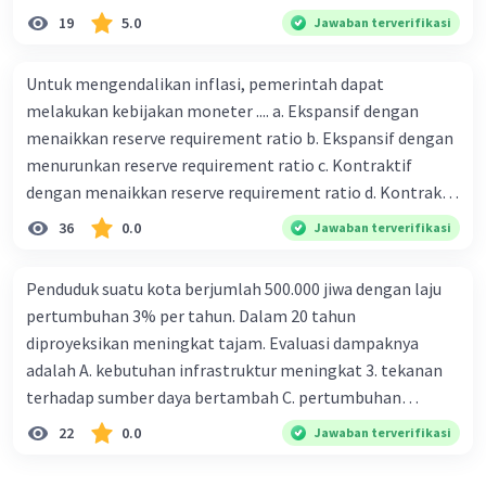
19
5.0
Jawaban terverifikasi
Untuk mengendalikan inflasi, pemerintah dapat
melakukan kebijakan moneter .... a. Ekspansif dengan
menaikkan reserve requirement ratio b. Ekspansif dengan
menurunkan reserve requirement ratio c. Kontraktif
dengan menaikkan reserve requirement ratio d. Kontraktif
dengan menurunkan reserve requirement ratio e.
36
0.0
Jawaban terverifikasi
Ekspansif dengan menaikkan tingkat diskonto Bila Bank
Indonesia melakukan kebijakan moneter ekspansif,
Penduduk suatu kota berjumlah 500.000 jiwa dengan laju
ceteris paribus maka .... a. Menimbulkan inflasi di mana
pertumbuhan 3% per tahun. Dalam 20 tahun
bentuk kurva jumlah uang beredar (penawaran uang) naik
diproyeksikan meningkat tajam. Evaluasi dampaknya
dari kiri bawah ke kanan atas b. Menimbulkan deflasi di
adalah A. kebutuhan infrastruktur meningkat 3. tekanan
mana bentuk kurva jumlah uang beredar (penawaran
terhadap sumber daya bertambah C. pertumbuhan
uang) naik dari kiri bawah ke kanan atas c. Tingkat bunga
eksponensial berdampak jangka panjang D. tidak
22
0.0
Jawaban terverifikasi
meningkat di mana bentuk kurva jumlah uang beredar
memengaruhi tata ruang E. proyeksi penduduk penting
(penawaran uang) naik dari kiri bawah ke kanan atas d.
untuk perencanaan