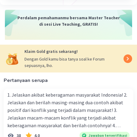
Perdalam pemahamanmu bersama Master Teacher
di sesi Live Teaching, GRATIS!
Klaim Gold gratis sekarang!
Dengan Gold kamu bisa tanya soal ke Forum
sepuasnya, lho.
Pertanyaan serupa
1. Jelaskan akibat keberagaman masyarakat Indonesia! 2.
Jelaskan dan berilah masing-masing dua contoh akibat
positif dari konflik yang terjadi dalam masyarakat! 3.
Jelaskan macam-macam konflik yang terjadi akibat
keberagaman masyarakat dan berilah contohnya! 4.
Mengapa dalam masyarakat yang memiliki keberagaman
38
4.0
Jawaban terverifikasi