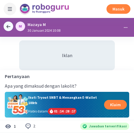
Masuk
Mazaya M
30 Januari 2024 10:08
Iklan
Pertanyaan
Apa yang dimaksud dengan lakolit?
Ikuti Tryout SNBT & Menangkan E-Wallet
100rb
Klaim
Habis dalam
01
:
14
:
28
:
16
2
1
Jawaban terverifikasi