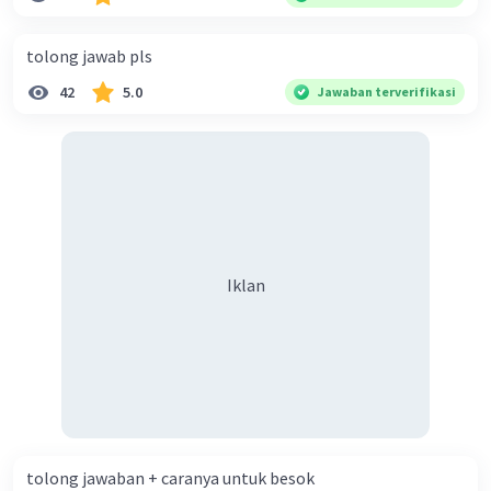
diperlukan harmoni? 5. Indonesia merupakan negara yang
kaya akan keberagaman baik dilihat dari agama, suku, ras,
tolong jawab pls
bahasa, dan budaya. Berdasarkan pernyataan tersebut,
42
5.0
Jawaban terverifikasi
apa yang dapat kalian lakukan untuk menjaga
keberagaman supaya terhindar dari konflik?
Iklan
tolong jawaban + caranya untuk besok