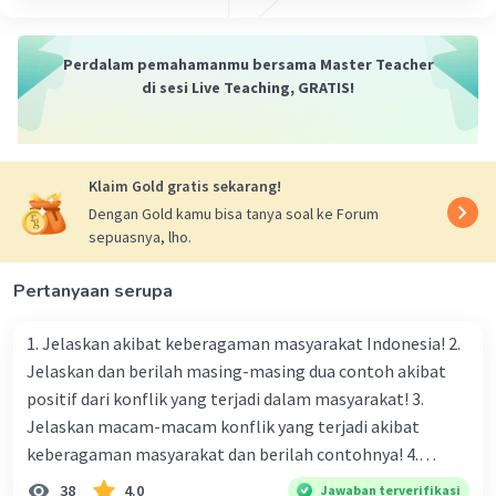
Perdalam pemahamanmu bersama Master Teacher
di sesi Live Teaching, GRATIS!
Klaim Gold gratis sekarang!
Dengan Gold kamu bisa tanya soal ke Forum
sepuasnya, lho.
Pertanyaan serupa
1. Jelaskan akibat keberagaman masyarakat Indonesia! 2.
Jelaskan dan berilah masing-masing dua contoh akibat
positif dari konflik yang terjadi dalam masyarakat! 3.
Jelaskan macam-macam konflik yang terjadi akibat
keberagaman masyarakat dan berilah contohnya! 4.
Mengapa dalam masyarakat yang memiliki keberagaman
38
4.0
Jawaban terverifikasi