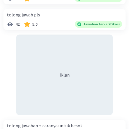
diperlukan harmoni? 5. Indonesia merupakan negara yang
kaya akan keberagaman baik dilihat dari agama, suku, ras,
tolong jawab pls
bahasa, dan budaya. Berdasarkan pernyataan tersebut,
42
5.0
Jawaban terverifikasi
apa yang dapat kalian lakukan untuk menjaga
keberagaman supaya terhindar dari konflik?
Iklan
tolong jawaban + caranya untuk besok