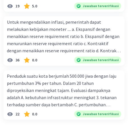
19
5.0
Jawaban terverifikasi
Untuk mengendalikan inflasi, pemerintah dapat
melakukan kebijakan moneter .... a. Ekspansif dengan
menaikkan reserve requirement ratio b. Ekspansif dengan
menurunkan reserve requirement ratio c. Kontraktif
dengan menaikkan reserve requirement ratio d. Kontraktif
dengan menurunkan reserve requirement ratio e.
36
0.0
Jawaban terverifikasi
Ekspansif dengan menaikkan tingkat diskonto Bila Bank
Indonesia melakukan kebijakan moneter ekspansif,
Penduduk suatu kota berjumlah 500.000 jiwa dengan laju
ceteris paribus maka .... a. Menimbulkan inflasi di mana
pertumbuhan 3% per tahun. Dalam 20 tahun
bentuk kurva jumlah uang beredar (penawaran uang) naik
diproyeksikan meningkat tajam. Evaluasi dampaknya
dari kiri bawah ke kanan atas b. Menimbulkan deflasi di
adalah A. kebutuhan infrastruktur meningkat 3. tekanan
mana bentuk kurva jumlah uang beredar (penawaran
terhadap sumber daya bertambah C. pertumbuhan
uang) naik dari kiri bawah ke kanan atas c. Tingkat bunga
eksponensial berdampak jangka panjang D. tidak
22
0.0
Jawaban terverifikasi
meningkat di mana bentuk kurva jumlah uang beredar
memengaruhi tata ruang E. proyeksi penduduk penting
(penawaran uang) naik dari kiri bawah ke kanan atas d.
untuk perencanaan