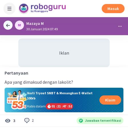
Masuk
Mazaya M
30 Januari 2024 07:49
Iklan
Pertanyaan
Apa yang dimaksud dengan lakolit?
Ikuti Tryout SNBT & Menangkan E-Wallet
100rb
Klaim
Habis dalam
01
:
21
:
47
:
51
2
3
Jawaban terverifikasi